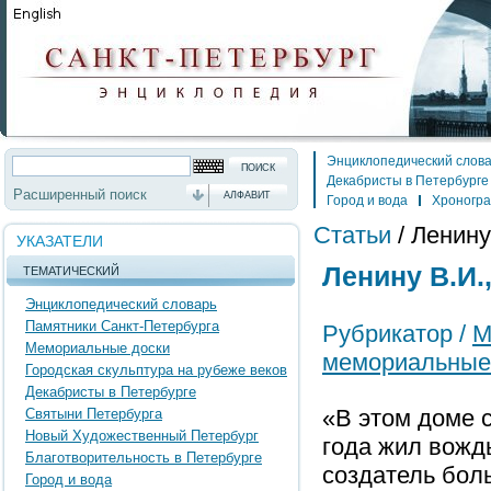
Энциклопедический слов
Декабристы в Петербурге
Расширенный поиск
АЛФАВИТ
Город и вода
Хроногр
Статьи
/
Ленину
УКАЗАТЕЛИ
Ленину В.И.
ТЕМАТИЧЕСКИЙ
Энциклопедический словарь
Памятники Санкт-Петербурга
Рубрикатор /
М
Мемориальные доски
мемориальные
Городская скульптура на рубеже веков
Декабристы в Петербурге
«В этом доме с
Святыни Петербурга
Новый Художественный Петербург
года жил вожд
Благотворительность в Петербурге
создатель бол
Город и вода