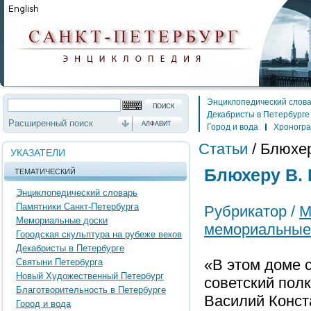
Энциклопедический слов
Декабристы в Петербурге
Расширенный поиск
АЛФАВИТ
Город и вода
Хроногр
Статьи
/
Блюхер
УКАЗАТЕЛИ
Блюхеру В. 
ТЕМАТИЧЕСКИЙ
Энциклопедический словарь
Памятники Санкт-Петербурга
Рубрикатор /
М
Мемориальные доски
мемориальные
Городская скульптура на рубеже веков
Декабристы в Петербурге
«В этом доме 
Святыни Петербурга
Новый Художественный Петербург
советский пол
Благотворительность в Петербурге
Василий Конст
Город и вода