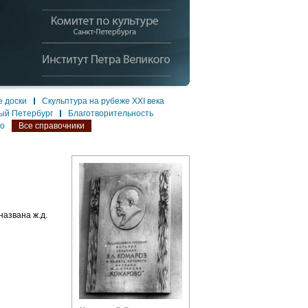
 доски
Скульптура на рубеже XXI века
ый Петербург
Благотворительность
ло
Все справочники
названа ж.д.