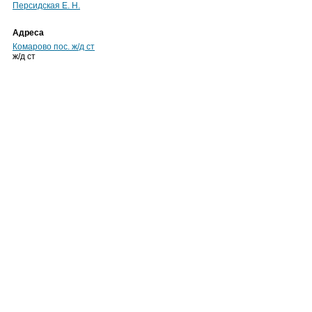
Персидская Е. Н.
Адреса
Комарово пос. ж/д ст
ж/д ст