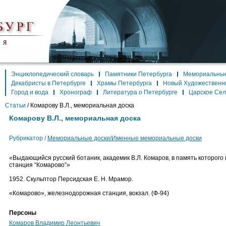
Энциклопедический словарь
Памятники Петербурга
Мемориальные
Декабристы в Петербурге
Храмы Петербурга
Новый Художественн
Город и вода
Хронограф
Литература о Петербурге
Царское Се
Статьи
/
Комарову В.Л., мемориальная доска
Комарову В.Л., мемориальная доска
Рубрикатор /
Мемориальные доски/Именные мемориальные доски
«Выдающийся русский ботаник, академик В.Л. Комаров, в память которого 
станция “Комарово”»
1952. Скульптор Персидская Е. Н. Мрамор.
«Комарово», железнодорожная станция, вокзал. (Ф-94)
Персоны
Комаров Владимир Леонтьевич