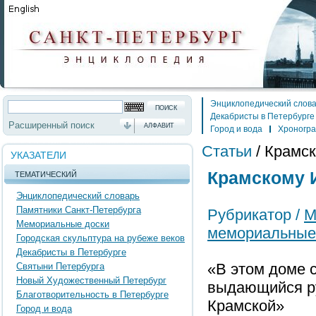
Энциклопедический слов
Декабристы в Петербурге
Расширенный поиск
АЛФАВИТ
Город и вода
Хроногр
Статьи
/
Крамск
УКАЗАТЕЛИ
Крамскому И
ТЕМАТИЧЕСКИЙ
Энциклопедический словарь
Памятники Санкт-Петербурга
Рубрикатор /
М
Мемориальные доски
мемориальные
Городская скульптура на рубеже веков
Декабристы в Петербурге
«В этом доме с
Святыни Петербурга
Новый Художественный Петербург
выдающийся ру
Благотворительность в Петербурге
Крамской»
Город и вода