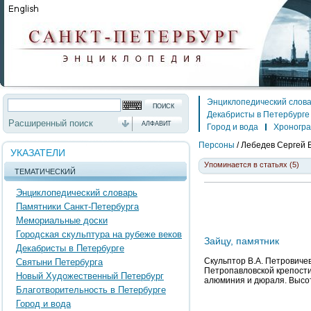
Энциклопедический слов
Декабристы в Петербурге
Расширенный поиск
АЛФАВИТ
Город и вода
Хроногр
Персоны
/
Лебедев Сергей 
УКАЗАТЕЛИ
Упоминается в статьях (5)
ТЕМАТИЧЕСКИЙ
Энциклопедический словарь
Памятники Санкт-Петербурга
Мемориальные доски
Городская скульптура на рубеже веков
Зайцу, памятник
Декабристы в Петербурге
Скульптор В.А. Петровичев
Святыни Петербурга
Петропавловской крепости
Новый Художественный Петербург
алюминия и дюраля. Высота:
Благотворительность в Петербурге
Город и вода