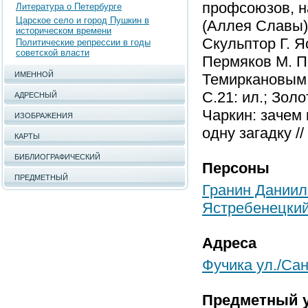
профсоюзов, н
Литература о Петербурге
Царское село и город Пушкин в
(Аллея Славы).
историческом времени
Скульптор Г. Я
Политические репрессии в годы
советской власти
Пермяков М. П
ИМЕННОЙ
Темиркановым //
С.21: ил.; Зол
АДРЕСНЫЙ
Чаркин: зачем 
ИЗОБРАЖЕНИЯ
одну загадку //
КАРТЫ
БИБЛИОГРАФИЧЕСКИЙ
Персоны
ПРЕДМЕТНЫЙ
Гранин Даниил
Ястребенецкий
Адреса
Фучика ул./Са
Предметный у