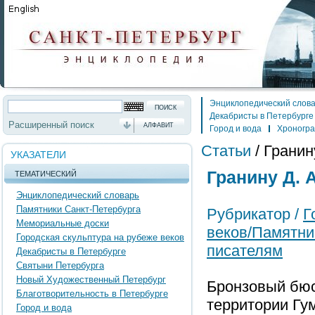
Энциклопедический слов
Декабристы в Петербурге
Расширенный поиск
АЛФАВИТ
Город и вода
Хроногр
Статьи
/
Гранин
УКАЗАТЕЛИ
Гранину Д. 
ТЕМАТИЧЕСКИЙ
Энциклопедический словарь
Памятники Санкт-Петербурга
Рубрикатор /
Г
Мемориальные доски
веков/Памятни
Городская скульптура на рубеже веков
писателям
Декабристы в Петербурге
Святыни Петербурга
Новый Художественный Петербург
Бронзовый бюс
Благотворительность в Петербурге
территории Гу
Город и вода