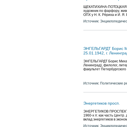
ЩЕКАТИХИНА-ПОТОЦКАЯ (ур
художник по фарфору, жив
ОПХ у Н. К. Рёриха и И. Я.
Источник: Энциклопедичес
ЭНГЕЛЬГАРДТ Борис Ми
25.01.1942, г. Ленингра
ЭНГЕЛЬГАРДТ Борис Михайл
Ленинград), филолог, лит
факультет Петербургского
Источник: Политические р
Энергетиков просп.
ЭНЕРГЕТИКОВ ПРОСПЕКТ, м
1960-х гг. как часть Центр
вклад энергетиков в эконом
Источник: Энциклопедичес