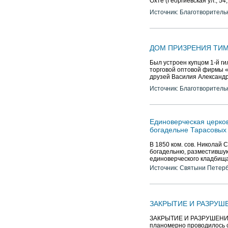
Охте (Георгиевская ул., 54
Источник: Благотворитель
ДОМ ПРИЗРЕНИЯ ТИ
Был устроен купцом 1-й г
торговой оптовой фирмы «
друзей Василия Александр
Источник: Благотворитель
Единоверческая церк
богадельне Тарасовых
В 1850 ком. сов. Николай 
богадельню, разместившую
единоверческого кладбища 
Источник: Святыни Петер
ЗАКРЫТИЕ И РАЗРУШ
ЗАКРЫТИЕ И РАЗРУШЕНИЕ 
планомерно проводилось с