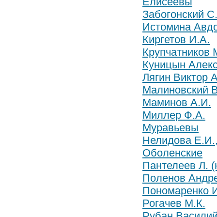
Елисеевы
Забогонский С.
Истомина Авдо
Киргетов И.А.
Крупчатников 
Куницын Алекс
Лягин Виктор 
Малиновский 
Маминов А.И.
Миллер Ф.А.
Муравьевы
Нелидова Е.И.
Оболенские
Пантелеев Л. 
Поленов Андр
Пономаренко И
Рогачев М.К.
Рубан Василий