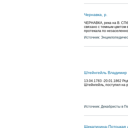
Чернавка, р.
ЧЕРНАВКА, река на В. СПб.,
связано с темным цветом в
протекала по незаселенно
Источник: Энциклопедичес
Штейнгейль Владимир 
13.04.1783 -20.01.1862 Ро
Штейнгейль, поступил на 
Источник: Декабристы в П
Щекатихина-Потоцкая А