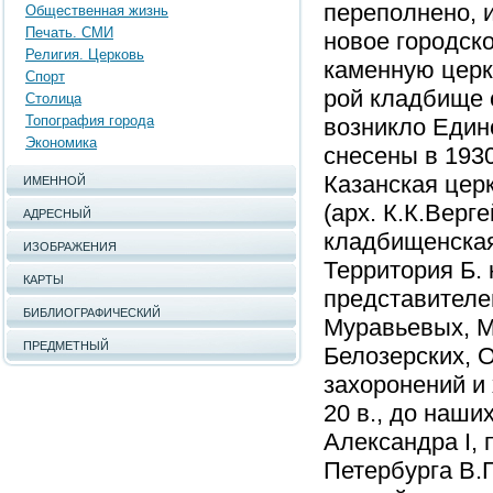
переполнено, 
Общественная жизнь
Печать. СМИ
новое городск
Религия. Церковь
каменную церко
Спорт
рой кладбище с
Столица
Топография города
возникло Един
Экономика
снесены в 1930-
Казанская цер
ИМЕННОЙ
(арх. К.К.Верг
АДРЕСНЫЙ
кладбищенская 
ИЗОБРАЖЕНИЯ
Территория Б.
КАРТЫ
представителе
БИБЛИОГРАФИЧЕСКИЙ
Муравьевых, М
ПРЕДМЕТНЫЙ
Белозерских, 
захоронений и
20 в., до наши
Александра I, 
Петербурга В.Г