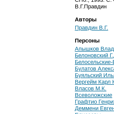
В.Г.Правдин
Авторы
Правдин В.Г.
Персоны
Апышков Влад
Белоновский Г.
Белосельские-
Булатов Алекс
Буяльский Иль
Вергейм Карл 
Власов М.К.
Всеволожские
Графтио Генри
Деммени Евген