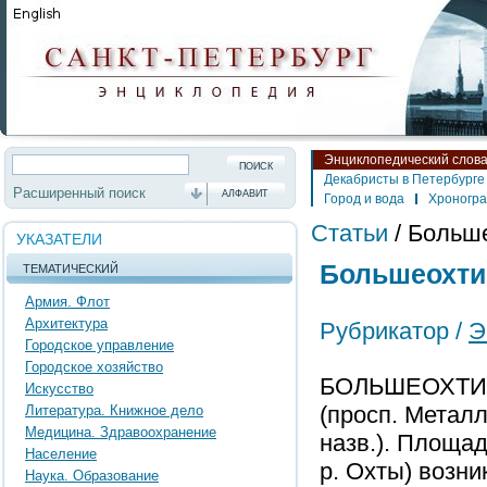
Энциклопедический слов
Декабристы в Петербурге
Расширенный поиск
АЛФАВИТ
Город и вода
Хроногр
Статьи
/
Больше
УКАЗАТЕЛИ
Большеохти
ТЕМАТИЧЕСКИЙ
Армия. Флот
Архитектура
Рубрикатор /
Э
Городское управление
Городское хозяйство
БОЛЬШЕОХТИНС
Искусство
(просп. Металли
Литература. Книжное дело
Медицина. Здравоохранение
назв.). Площадь
Население
р. Охты) возни
Наука. Образование