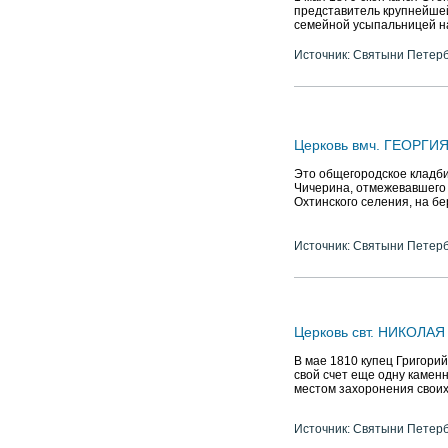
представитель крупнейшей
семейной усыпальницей н
Источник: Святыни Петер
Церковь вмч. ГЕОРГИ
Это общегородское кладб
Чичерина, отмежевавшего у
Охтинского селения, на бе
Источник: Святыни Петер
Церковь свт. НИКОЛА
В мае 1810 купец Григори
свой счет еще одну каменн
местом захоронения своих
Источник: Святыни Петер