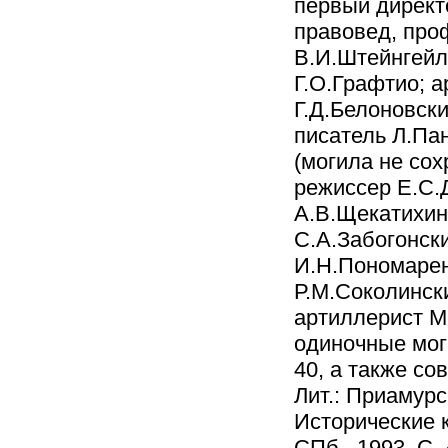
первый директ
правовед, про
В.И.Штейнгейль
Г.О.Графтио; 
Г.Д.Белоновски
писатель Л.Па
(могила не сох
режиссер Е.С.
А.В.Щекатихин
С.А.Забогонски
И.Н.Пономарен
Р.М.Соколински
артиллерист М.
одиночные моги
40, а также со
Лит.: Приамурс
Исторические 
СПб., 1993. С. 