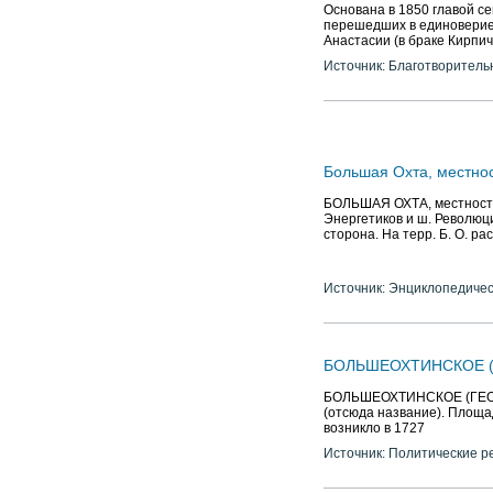
Основана в 1850 главой с
перешедших в единоверие
Анастасии (в браке Кирпи
Источник: Благотворитель
Большая Охта, местно
БОЛЬШАЯ ОХТА, местность н
Энергетиков и ш. Революци
сторона. На терр. Б. О. ра
Источник: Энциклопедичес
БОЛЬШЕОХТИНСКОЕ (Г
БОЛЬШЕОХТИНСКОЕ (ГЕОРГ
(отсюда название). Площадь
возникло в 1727
Источник: Политические р