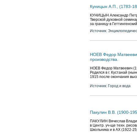
Куницын А.П., (1783-18
КУНИЦЫН Александр Петрови
Тверской духовной семинари
за границу в Геттингенски
Источник: Энциклопедичес
НОЕВ Федор Матвеевич 
производства.
НОЕВ Федор Матвеевич (19
Родился в г. Кустанай (ны
1915 после окончания вы
Источник: Город и вода
Пакулин В.В. (1900-195
ПАКУЛИН Вячеслав Владими
в Центр. уч-ще техн. рисова
Школьника и в АХ (1922-25)