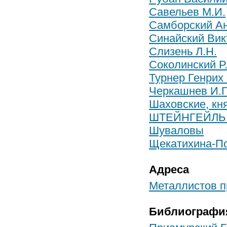
Савельев М.И.
Самборский А
Синайский Вик
Слизень Л.Н.
Соколинский Р
Турнер Генрих
Черкашнев И.Г
Шаховские, кн
ШТЕЙНГЕЙЛЬ В
Шуваловы
Щекатихина-По
Адреса
Металлистов пр
Библиографи