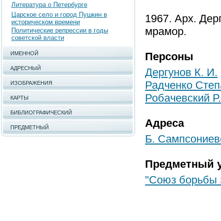
Литература о Петербурге
Царское село и город Пушкин в
1967. Арх. Дер
историческом времени
мрамор.
Политические репрессии в годы
советской власти
ИМЕННОЙ
Персоны
АДРЕСНЫЙ
Дергунов К. И.
Радченко Степ
ИЗОБРАЖЕНИЯ
Робачевский Р.
КАРТЫ
БИБЛИОГРАФИЧЕСКИЙ
Адреса
ПРЕДМЕТНЫЙ
Б. Сампсониевс
Предметный у
"Союз борьбы 