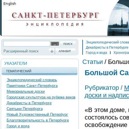
Энциклопедический слов
Декабристы в Петербурге
Расширенный поиск
АЛФАВИТ
Город и вода
Хроногр
Статьи
/
Большо
УКАЗАТЕЛИ
Большой Сам
ТЕМАТИЧЕСКИЙ
Энциклопедический словарь
Памятники Санкт-Петербурга
Рубрикатор /
М
Мемориальные доски
доски и надпи
Городская скульптура на рубеже веков
Декабристы в Петербурге
«В этом доме, 
Святыни Петербурга
Новый Художественный Петербург
состоялось со
Благотворительность в Петербурге
освобождение 
Город и вода