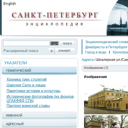
Энциклопедический слов
Декабристы в Петербурге
Расширенный поиск
АЛФАВИТ
Город и вода
Хроногр
Адреса
/
Шпалерная ул./Санк
УКАЗАТЕЛИ
Изображения (7)
ТЕМАТИЧЕСКИЙ
Изображения
Хроника трех столетий
Царское Село в лицах
Памятники истории и культуры
Исторические фотографии (из фондов
ЦГАКФФД СПб)
Пантеон воинской славы
ИМЕННОЙ
АДРЕСНЫЙ