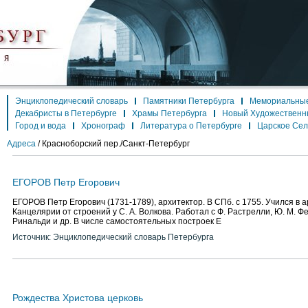
Энциклопедический словарь
Памятники Петербурга
Мемориальные
Декабристы в Петербурге
Храмы Петербурга
Новый Художественн
Город и вода
Хронограф
Литература о Петербурге
Царское Се
Адреса
/
Красноборский пер./Санкт-Петербург
ЕГОРОВ Петр Егорович
ЕГОРОВ Петр Егорович (1731-1789), архитектор. В СПб. с 1755. Учился в 
Канцелярии от строений у С. А. Волкова. Работал с Ф. Растрелли, Ю. М. Фе
Ринальди и др. В числе самостоятельных построек Е
Источник: Энциклопедический словарь Петербурга
Рождества Христова церковь