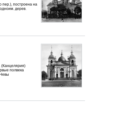
пер.), построена на
 одноим. дерев.
а (Канцелярия)
ервые полвека
 Невы