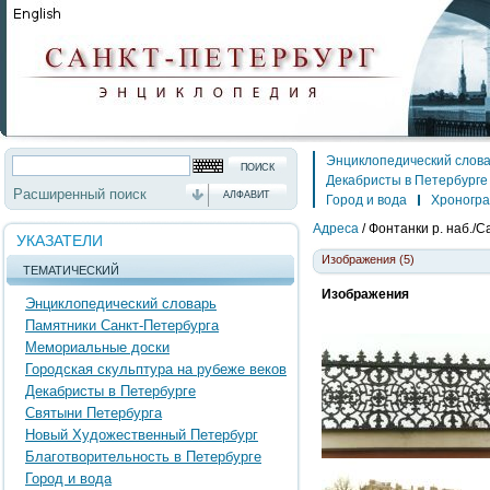
Энциклопедический слов
Декабристы в Петербурге
Расширенный поиск
АЛФАВИТ
Город и вода
Хроногр
Адреса
/
Фонтанки р. наб./С
УКАЗАТЕЛИ
Изображения (5)
ТЕМАТИЧЕСКИЙ
Изображения
Энциклопедический словарь
Памятники Санкт-Петербурга
Мемориальные доски
Городская скульптура на рубеже веков
Декабристы в Петербурге
Святыни Петербурга
Новый Художественный Петербург
Благотворительность в Петербурге
Город и вода