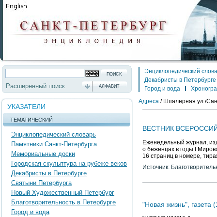
Энциклопедический слов
Декабристы в Петербурге
Расширенный поиск
АЛФАВИТ
Город и вода
Хроногр
Адреса
/
Шпалерная ул./Санк
УКАЗАТЕЛИ
ТЕМАТИЧЕСКИЙ
ВЕСТНИК ВСЕРОССИ
Энциклопедический словарь
Еженедельный журнал, из
Памятники Санкт-Петербурга
о беженцах в годы I Миров
Мемориальные доски
16 страниц в номере, тир
Городская скульптура на рубеже веков
Источник: Благотворитель
Декабристы в Петербурге
Святыни Петербурга
Новый Художественный Петербург
Благотворительность в Петербурге
"Новая жизнь", газета 
Город и вода