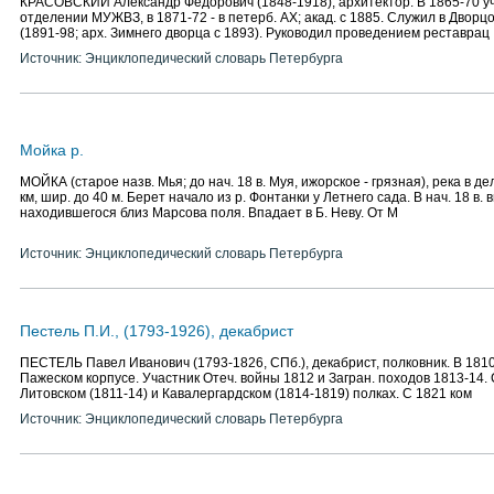
КРАСОВСКИЙ Александр Федорович (1848-1918), архитектор. В 1865-70 уч
отделении МУЖВЗ, в 1871-72 - в петерб. АХ; акад. с 1885. Служил в Двор
(1891-98; арх. Зимнего дворца с 1893). Руководил проведением реставрац
Источник: Энциклопедический словарь Петербурга
Мойка р.
МОЙКА (старое назв. Мья; до нач. 18 в. Муя, ижорское - грязная), река в дел
км, шир. до 40 м. Берет начало из р. Фонтанки у Летнего сада. В нач. 18 в.
находившегося близ Марсова поля. Впадает в Б. Неву. От М
Источник: Энциклопедический словарь Петербурга
Пестель П.И., (1793-1926), декабрист
ПЕСТЕЛЬ Павел Иванович (1793-1826, СПб.), декабрист, полковник. В 1810
Пажеском корпусе. Участник Отеч. войны 1812 и Загран. походов 1813-14. С
Литовском (1811-14) и Кавалергардском (1814-1819) полках. С 1821 ком
Источник: Энциклопедический словарь Петербурга