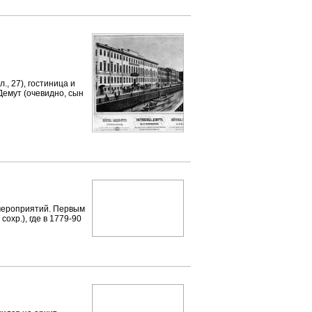
., 27), гостиница и
 Демут (очевидно, сын
ероприятий. Первым
сохр.), где в 1779-90