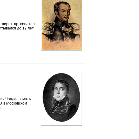
т-директор, сенатор
итывался до 12 лет
ич Чаадаев, мать -
я в Московском
в