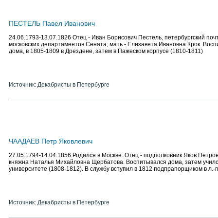
ПЕСТЕЛЬ Павел Иванович
24.06.1793-13.07.1826 Отец - Иван Борисович Пестель, петербургский поч
московских департаментов Сената; мать - Елизавета Ивановна Крок. Восп
дома, в 1805-1809 в Дрездене, затем в Пажеском корпусе (1810-1811)
Источник: Декабристы в Петербурге
ЧААДАЕВ Петр Яковлевич
27.05.1794-14.04.1856 Родился в Москве. Отец - подполковник Яков Петров
княжна Наталья Михайловна Щербатова. Воспитывался дома, затем училс
университете (1808-1812). В службу вступил в 1812 подпрапорщиком в л.-г
Источник: Декабристы в Петербурге