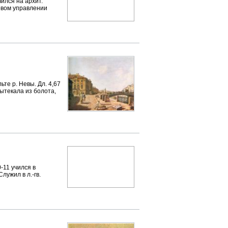
ился на архит.
цовом управлении
ьте р. Невы. Дл. 4,67
 вытекала из болота,
-11 учился в
лужил в л.-гв.