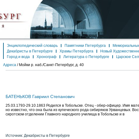
Энциклопедический словарь
Памятники Петербурга
Мемориальные
Декабристы в Петербурге
Храмы Петербурга
Новый Художественн
Город и вода
Хронограф
Литература о Петербурге
Царское Се
Адреса
/
Мойки р. наб./Санкт-Петербург, д. 40
БАТЕНЬКОВ Гавриил Степанович
25.03.1793-29.10.1863 Родился в Тобольске. Отец - обер-офицер. Имя мат
но известно, что она была из купеческого рода сибиряков Урванцевых. Во
сиротском отделении Главного народного училища в Тобольске и в
Источник: Декабристы в Петербурге