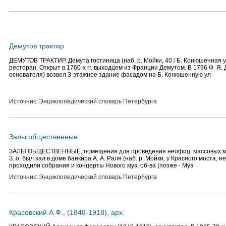
Демутов трактир
ДЕМУТОВ ТРАКТИР, Демута гостиница (наб. р. Мойки, 40 / Б. Конюшенная ул
ресторан. Открыт в 1760-х гг. выходцем из Франции Демутом. В 1796 Ф. Я.
основателя) возвел 3-этажное здание фасадом на Б. Конюшенную ул
Источник: Энциклопедический словарь Петербурга
Залы общественные
ЗАЛЫ ОБЩЕСТВЕННЫЕ, помещения для проведения неофиц. массовых м
З. о. был зал в доме банкира А. А. Раля (наб. р. Мойки, у Красного моста; не 
проходили собрания и концерты Нового муз. об-ва (позже - Муз
Источник: Энциклопедический словарь Петербурга
Красовский А.Ф., (1848-1918), арх.