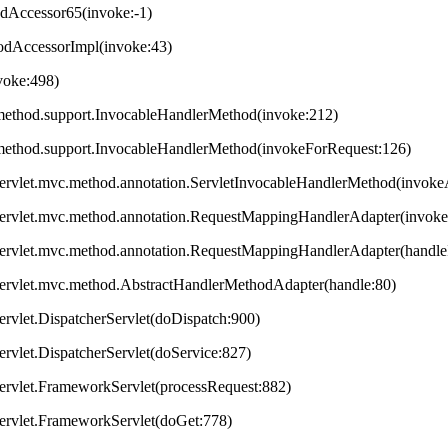
odAccessor65(invoke:-1)
hodAccessorImpl(invoke:43)
nvoke:498)
method.support.InvocableHandlerMethod(invoke:212)
method.support.InvocableHandlerMethod(invokeForRequest:126)
servlet.mvc.method.annotation.ServletInvocableHandlerMethod(invok
servlet.mvc.method.annotation.RequestMappingHandlerAdapter(invok
servlet.mvc.method.annotation.RequestMappingHandlerAdapter(handleI
servlet.mvc.method.AbstractHandlerMethodAdapter(handle:80)
ervlet.DispatcherServlet(doDispatch:900)
ervlet.DispatcherServlet(doService:827)
ervlet.FrameworkServlet(processRequest:882)
servlet.FrameworkServlet(doGet:778)