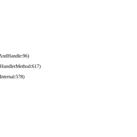
eAndHandle:96)
eHandlerMethod:617)
nternal:578)