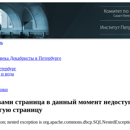
рь
 века
Декабристы в Петербурге
тербург
 и вода
ники
ами страница в данный момент недоступ
угую страницу
n; nested exception is org.apache.commons.dbcp.SQLNestedException: 