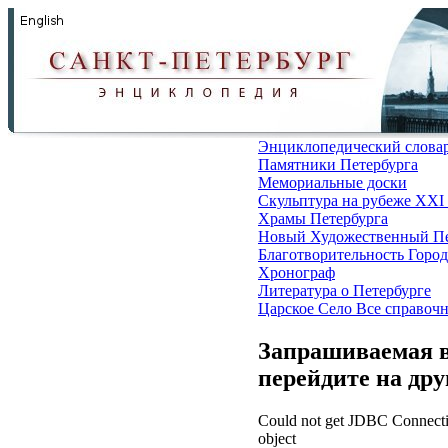
Энциклопедический слова
Памятники Петербурга
Мемориальные доски
Скульптура на рубеже XXI
Храмы Петербурга
Новый Художественный Пе
Благотворительность
Город
Хронограф
Литература о Петербурге
Царское Село
Все справоч
Запрашиваемая в
перейдите на др
Could not get JDBC Connectio
object