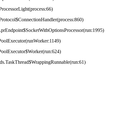
ProcessorLight(process:66)
tProtocol$ConnectionHandler(process:860)
t.AprEndpoint$SocketWithOptionsProcessor(run:1995)
adPoolExecutor(runWorker:1149)
adPoolExecutor$Worker(run:624)
reads.TaskThread$WrappingRunnable(run:61)