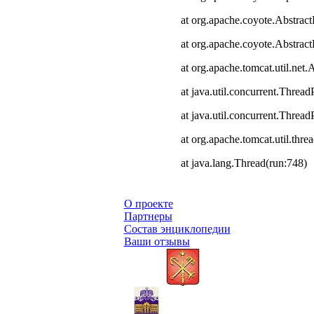
at org.apache.coyote.Abstract
at org.apache.coyote.Abstrac
at org.apache.tomcat.util.ne
at java.util.concurrent.Thre
at java.util.concurrent.Thre
at org.apache.tomcat.util.th
at java.lang.Thread(run:748)
О проекте
Партнеры
Состав энциклопедии
Ваши отзывы