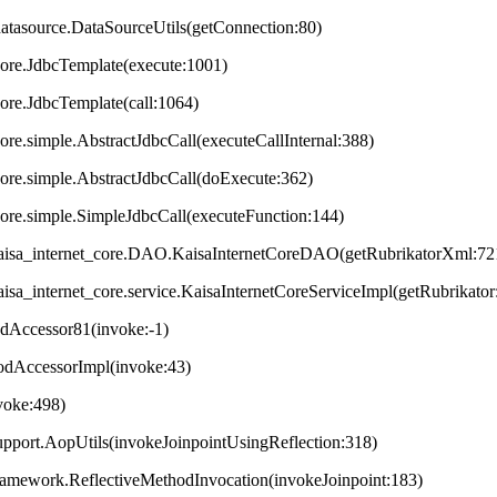
datasource.DataSourceUtils(getConnection:80)
core.JdbcTemplate(execute:1001)
core.JdbcTemplate(call:1064)
ore.simple.AbstractJdbcCall(executeCallInternal:388)
core.simple.AbstractJdbcCall(doExecute:362)
core.simple.SimpleJdbcCall(executeFunction:144)
t.kaisa_internet_core.DAO.KaisaInternetCoreDAO(getRubrikatorXml:72
.kaisa_internet_core.service.KaisaInternetCoreServiceImpl(getRubrikator
odAccessor81(invoke:-1)
hodAccessorImpl(invoke:43)
nvoke:498)
upport.AopUtils(invokeJoinpointUsingReflection:318)
framework.ReflectiveMethodInvocation(invokeJoinpoint:183)