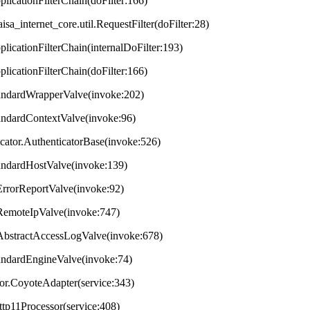
plicationFilterChain(doFilter:166)
aisa_internet_core.util.RequestFilter(doFilter:28)
plicationFilterChain(internalDoFilter:193)
plicationFilterChain(doFilter:166)
StandardWrapperValve(invoke:202)
tandardContextValve(invoke:96)
ticator.AuthenticatorBase(invoke:526)
StandardHostValve(invoke:139)
.ErrorReportValve(invoke:92)
s.RemoteIpValve(invoke:747)
s.AbstractAccessLogValve(invoke:678)
StandardEngineValve(invoke:74)
tor.CoyoteAdapter(service:343)
ttp11Processor(service:408)