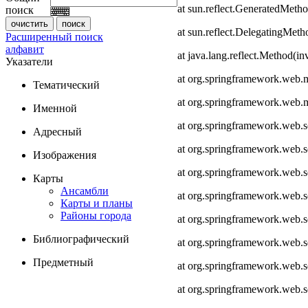
at sun.reflect.GeneratedMeth
поиск
at sun.reflect.DelegatingMet
Расширенный поиск
алфавит
at java.lang.reflect.Method(i
Указатели
at org.springframework.web.
Тематический
at org.springframework.web.
Именной
at org.springframework.web.
Адресный
at org.springframework.web.
Изображения
at org.springframework.web.
Карты
Ансамбли
at org.springframework.web.
Карты и планы
Районы города
at org.springframework.web.s
Библиографический
at org.springframework.web.s
Предметный
at org.springframework.web.s
at org.springframework.web.