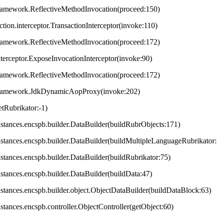
framework.ReflectiveMethodInvocation(proceed:150)
ction.interceptor.TransactionInterceptor(invoke:110)
framework.ReflectiveMethodInvocation(proceed:172)
terceptor.ExposeInvocationInterceptor(invoke:90)
framework.ReflectiveMethodInvocation(proceed:172)
.framework.JdkDynamicAopProxy(invoke:202)
tRubrikator:-1)
.instances.encspb.builder.DataBuilder(buildRubrObjects:171)
.instances.encspb.builder.DataBuilder(buildMultipleLanguageRubrikator
instances.encspb.builder.DataBuilder(buildRubrikator:75)
instances.encspb.builder.DataBuilder(buildData:47)
.instances.encspb.builder.object.ObjectDataBuilder(buildDataBlock:63)
instances.encspb.controller.ObjectController(getObject:60)