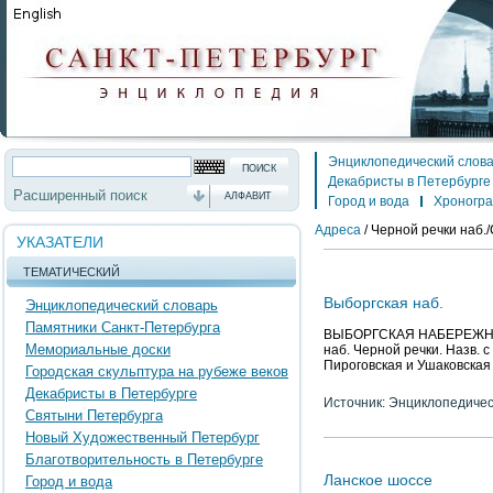
Энциклопедический слов
Декабристы в Петербурге
Расширенный поиск
АЛФАВИТ
Город и вода
Хроногр
Адреса
/
Черной речки наб.
УКАЗАТЕЛИ
ТЕМАТИЧЕСКИЙ
Выборгская наб.
Энциклопедический словарь
Памятники Санкт-Петербурга
ВЫБОРГСКАЯ НАБЕРЕЖНАЯ, 
Мемориальные доски
наб. Черной речки. Назв. с
Пироговская и Ушаковская
Городская скульптура на рубеже веков
Декабристы в Петербурге
Источник: Энциклопедичес
Святыни Петербурга
Новый Художественный Петербург
Благотворительность в Петербурге
Ланское шоссе
Город и вода