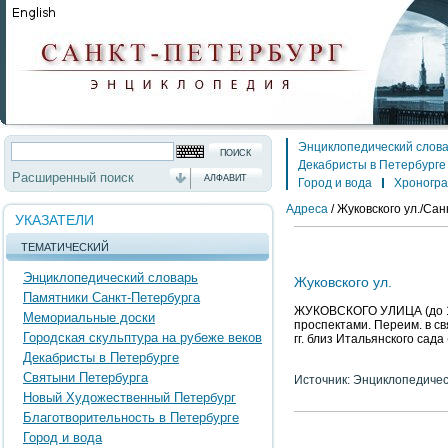
Энциклопедический слов
Декабристы в Петербурге
Расширенный поиск
АЛФАВИТ
Город и вода
Хроногр
Адреса
/
Жуковского ул./Санк
УКАЗАТЕЛИ
ТЕМАТИЧЕСКИЙ
Энциклопедический словарь
Жуковского ул.
Памятники Санкт-Петербурга
ЖУКОВСКОГО УЛИЦА (до 19
Мемориальные доски
проспектами. Переим. в св
Городская скульптура на рубеже веков
гг. близ Итальянского сада 
Декабристы в Петербурге
Святыни Петербурга
Источник: Энциклопедичес
Новый Художественный Петербург
Благотворительность в Петербурге
Город и вода