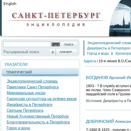
Энциклопедический слов
Декабристы в Петербурге
Расширенный поиск
АЛФАВИТ
Город и вода
Хроногр
Адреса
/
19-я линия В.О./Сан
УКАЗАТЕЛИ
ТЕМАТИЧЕСКИЙ
БОГДАНОВ Арсений Ив
Энциклопедический словарь
1803 - ? В службу вступил 
Памятники Санкт-Петербурга
же полка. Член Северного
Мемориальные доски
гвардейский полк в Грузию
Городская скульптура на рубеже веков
Источник: Декабристы в П
Декабристы в Петербурге
Святыни Петербурга
Новый Художественный Петербург
ДОБРИНСКИЙ Александ
Благотворительность в Петербурге
Город и вода
?-1860 В 1825 - поручик л