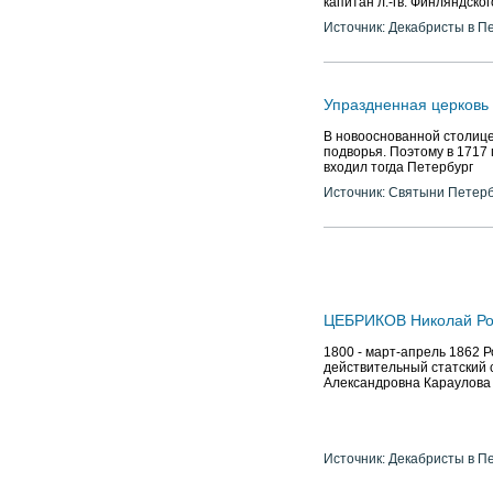
капитан л.-гв. Финляндско
Источник: Декабристы в П
Упраздненная церков
В новооснованной столице
подворья. Поэтому в 1717 
входил тогда Петербург
Источник: Святыни Петер
ЦЕБРИКОВ Николай Р
1800 - март-апрель 1862 Р
действительный статский с
Александровна Караулова
Источник: Декабристы в П