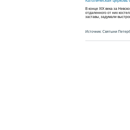
Католическая церков
В конце XIX века за Невск
отдаленного от них костел
заставы, задумали выстро
Источник: Святыни Петер