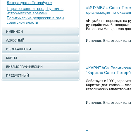
Литература о Петербурге
«ИЧУМБИ» Санкт-Петер
Царское село и город Пушкин в
организация по оказ
историческом времени
Политические репрессии в годы
«Ичумби» в переводе на ру
советской власти
руандийскими беженцами 
Валенсом Манирагена для
ИМЕННОЙ
АДРЕСНЫЙ
Источник: Благотворитель
ИЗОБРАЖЕНИЯ
КАРТЫ
БИБЛИОГРАФИЧЕСКИЙ
«КАРИТАС» Религиозна
“Каритас Санкт-Петерб
ПРЕДМЕТНЫЙ
Действует с 1991, зарегис
Ка́ритас (лат. caritas — 
католических благотворит
Источник: Благотворитель