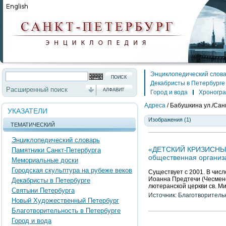
Энциклопедический слов
Декабристы в Петербурге
Расширенный поиск
АЛФАВИТ
Город и вода
Хроногр
Адреса
/
Бабушкина ул./Санк
УКАЗАТЕЛИ
Изображения (1)
ТЕМАТИЧЕСКИЙ
Энциклопедический словарь
«ДЕТСКИЙ КРИЗИСНЫЙ 
Памятники Санкт-Петербурга
общественная организ
Мемориальные доски
Городская скульптура на рубеже веков
Существует с 2001. В чис
Иоанна Предтечи (Чесменс
Декабристы в Петербурге
лютеранской церкви св. М
Святыни Петербурга
Источник: Благотворитель
Новый Художественный Петербург
Благотворительность в Петербурге
Город и вода