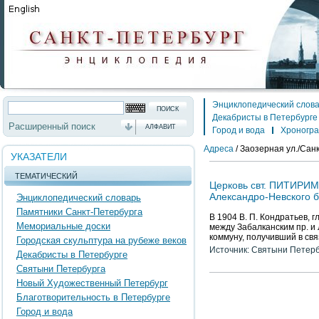
Энциклопедический слов
Декабристы в Петербурге
Расширенный поиск
АЛФАВИТ
Город и вода
Хроногр
Адреса
/
Заозерная ул./Сан
УКАЗАТЕЛИ
ТЕМАТИЧЕСКИЙ
Церковь свт. ПИТИРИ
Александро-Невского б
Энциклопедический словарь
Памятники Санкт-Петербурга
В 1904 В. П. Кондратьев, 
Мемориальные доски
между Забалканским пр. и
коммуну, получивший в свя
Городская скульптура на рубеже веков
Источник: Святыни Петер
Декабристы в Петербурге
Святыни Петербурга
Новый Художественный Петербург
Благотворительность в Петербурге
Город и вода