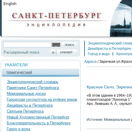
Энциклопедический слов
Декабристы в Петербурге
Расширенный поиск
АЛФАВИТ
Город и вода
Хроногр
Адреса
/
Заречная ул./Красно
УКАЗАТЕЛИ
ТЕМАТИЧЕСКИЙ
Энциклопедический словарь
Красное Село, Заречн
Памятники Санкт-Петербурга
Мемориальные доски
«В этом здании в 1964–19
Городская скульптура на рубеже веков
планетоходов “Луноход-1”
Арх. Левешко А. А., скульп
Декабристы в Петербурге
Святыни Петербурга
Новый Художественный Петербург
Источник: Мемориальные д
Благотворительность в Петербурге
Город и вода