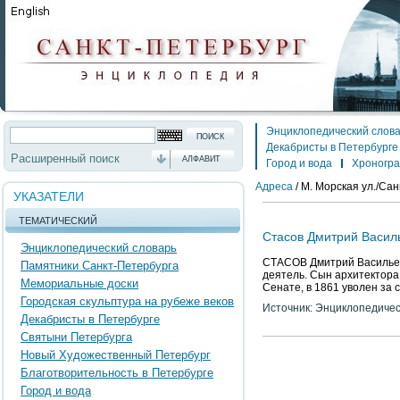
Энциклопедический слов
Декабристы в Петербурге
Расширенный поиск
АЛФАВИТ
Город и вода
Хроногр
Адреса
/
М. Морская ул./Санк
УКАЗАТЕЛИ
ТЕМАТИЧЕСКИЙ
Стасов Дмитрий Василь
Энциклопедический словарь
СТАСОВ Дмитрий Васильеви
Памятники Санкт-Петербурга
деятель. Сын архитектора
Мемориальные доски
Сенате, в 1861 уволен за
Городская скульптура на рубеже веков
Источник: Энциклопедичес
Декабристы в Петербурге
Святыни Петербурга
Новый Художественный Петербург
Благотворительность в Петербурге
Город и вода