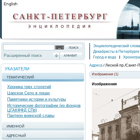
Энциклопедический слов
Декабристы в Петербурге
Расширенный поиск
АЛФАВИТ
Город и вода
Хроногр
Адреса
/
Лесной пр./Санкт-П
УКАЗАТЕЛИ
Изображения (1)
ТЕМАТИЧЕСКИЙ
Изображения
Хроника трех столетий
Царское Село в лицах
Памятники истории и культуры
Исторические фотографии (из фондов
ЦГАКФФД СПб)
Пантеон воинской славы
ИМЕННОЙ
АДРЕСНЫЙ