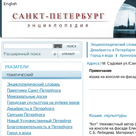
Энциклопедический слов
Декабристы в Петербурге
Расширенный поиск
АЛФАВИТ
Город и вода
Хроногр
Адреса
/
М. Садовая ул./Сан
УКАЗАТЕЛИ
Примечание
ТЕМАТИЧЕСКИЙ
кошка на консоли на фасад
Энциклопедический словарь
Памятники Санкт-Петербурга
Мемориальные доски
Городская скульптура на рубеже веков
Декабристы в Петербурге
Святыни Петербурга
Кошки, скульптуры
Новый Художественный Петербург
"Кот". Неизвестный автор 
Благотворительность в Петербурге
на консоли на фасаде Ели
Город и вода
С.Б. Лебедева. Материал: ч