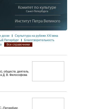
 доски
Скульптура на рубеже XXI века
ый Петербург
Благотворительность
ло
Все справочники
), обществ. деятель.
та Д. В. Философова
С.-Петербург.