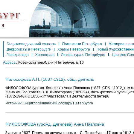
Энциклопедический словарь
Памятники Петербурга
Мемориальные
Декабристы в Петербурге
Храмы Петербурга
Новый Художественн
Город и вода
Хронограф
Литература о Петербурге
Царское Се
Адреса
/
Ковенский пер./Санкт-Петербург, д. 16
Философова А.П. (1837-1912), общ. деятель
ФИЛОСОФОВА (урожд. Дягилева) Анна Павловна (1837, СПб. - 1912, там же
Жена чл. Гос. совета В. Д. Философова (1820-94), мать критика и публицис
(1872-1940). С 1850-х гг. участвовала в деятельности петерб
Источник: Энциклопедический словарь Петербурга
ФИЛОСОФОВА (урожд. Дягилева) Анна Павловна
5 августа 1837, Пермь, по другим данным – С.-Петербург – 17 марта 1912, 