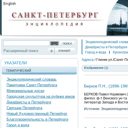
Энциклопедический слов
Декабристы в Петербурге
Расширенный поиск
АЛФАВИТ
Город и вода
Хроногр
Адреса
/
Глинки ул./Санкт-Пе
УКАЗАТЕЛИ
Изображения (1)
ТЕМАТИЧЕСКИЙ
Энциклопедический словарь
Памятники Санкт-Петербурга
Берков П.Н., (1896-196
Мемориальные доски
БЕРКОВ Павел Наумович (18
Городская скульптура на рубеже веков
филол. ф-т Венского ун-та 
Декабристы в Петербурге
литератур Запада и Восток
Святыни Петербурга
Источник: Энциклопедичес
Новый Художественный Петербург
Благотворительность в Петербурге
Город и вода