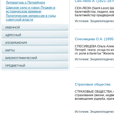
Сен-Леон А. (1821-187
Литература о Петербурге
Царское село и город Пушкин в
СЕН-ЛЕОН (Saint-Leon) Ша
историческом времени
балетмейстер, педагог, ко
балетмейстер придворной
Политические репрессии в годы
советской власти
Источник: Энциклопедичес
ИМЕННОЙ
АДРЕСНЫЙ
Спесивцева О.А. (1895
ИЗОБРАЖЕНИЯ
СПЕСИВЦЕВА Ольга Алексан
Петерб. театр. уч-ща по к
КАРТЫ
гл. роли в балетах "Жизел
БИБЛИОГРАФИЧЕСКИЙ
Источник: Энциклопедичес
ПРЕДМЕТНЫЙ
Страховые общества
СТРАХОВЫЕ ОБЩЕСТВА, фи
страхования (жизни, недви
возмещении ущерба, прич
Источник: Энциклопедичес