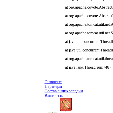
at org.apache.coyote.Abstract
at org.apache.coyote.Abstrac
at org.apache.tomcat.util.ne
at org.apache.tomcat.util.net
at java.util.concurrent.Thre
at java.util.concurrent.Thre
at org.apache.tomcat.util.th
at java.lang.Thread(run:748)
О проекте
Партнеры
Состав энциклопедии
Ваши отзывы