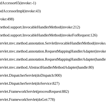
odAccessor65(invoke:-1)
hodAccessorImpl(invoke:43)
nvoke:498)
method.support.InvocableHandlerMethod(invoke:212)
method.support.InvocableHandlerMethod(invokeForRequest:126)
servlet.mvc.method.annotation.ServletInvocableHandlerMethod(invok
servlet.mvc.method.annotation.RequestMappingHandlerAdapter(invok
servlet.mvc.method.annotation.RequestMappingHandlerAdapter(handleI
servlet.mvc.method.AbstractHandlerMethodAdapter(handle:80)
ervlet.DispatcherServlet(doDispatch:900)
ervlet.DispatcherServlet(doService:827)
ervlet.FrameworkServlet(processRequest:882)
servlet.FrameworkServlet(doGet:778)