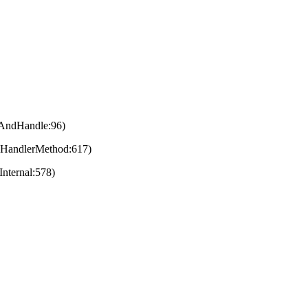
eAndHandle:96)
eHandlerMethod:617)
nternal:578)