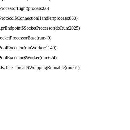
ProcessorLight(process:66)
tProtocol$ConnectionHandler(process:860)
t.AprEndpoint$SocketProcessor(doRun:2025)
.SocketProcessorBase(run:49)
adPoolExecutor(runWorker:1149)
adPoolExecutor$Worker(run:624)
reads.TaskThread$WrappingRunnable(run:61)