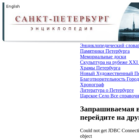
Энциклопедический слова
Памятники Петербурга
Мемориальные доски
Скульптура на рубеже XXI
Храмы Петербурга
Новый Художественный Пе
Благотворительность
Город
Хронограф
Литература о Петербурге
Царское Село
Все справоч
Запрашиваемая в
перейдите на др
Could not get JDBC Connectio
object