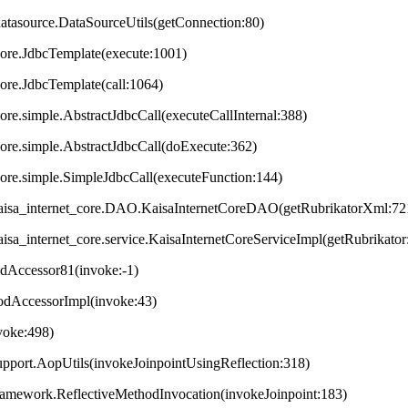
datasource.DataSourceUtils(getConnection:80)
core.JdbcTemplate(execute:1001)
core.JdbcTemplate(call:1064)
ore.simple.AbstractJdbcCall(executeCallInternal:388)
core.simple.AbstractJdbcCall(doExecute:362)
core.simple.SimpleJdbcCall(executeFunction:144)
t.kaisa_internet_core.DAO.KaisaInternetCoreDAO(getRubrikatorXml:72
.kaisa_internet_core.service.KaisaInternetCoreServiceImpl(getRubrikator
odAccessor81(invoke:-1)
hodAccessorImpl(invoke:43)
nvoke:498)
upport.AopUtils(invokeJoinpointUsingReflection:318)
framework.ReflectiveMethodInvocation(invokeJoinpoint:183)