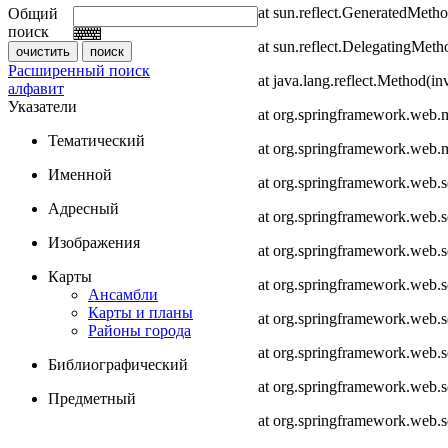
at sun.reflect.GeneratedMeth
Общий
поиск
at sun.reflect.DelegatingMet
Расширенный поиск
at java.lang.reflect.Method(i
алфавит
Указатели
at org.springframework.web.
Тематический
at org.springframework.web.
Именной
at org.springframework.web.
Адресный
at org.springframework.web.
Изображения
at org.springframework.web.
Карты
at org.springframework.web.
Ансамбли
Карты и планы
at org.springframework.web.s
Районы города
at org.springframework.web.s
Библиографический
at org.springframework.web.s
Предметный
at org.springframework.web.