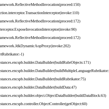
framework.ReflectiveMethodInvocation(proceed:150)
ction.interceptor.TransactionInterceptor(invoke:110)
framework.ReflectiveMethodInvocation(proceed:172)
terceptor.ExposeInvocationInterceptor(invoke:90)
framework.ReflectiveMethodInvocation(proceed:172)
.framework.JdkDynamicAopProxy(invoke:202)
tRubrikator:-1)
.instances.encspb.builder.DataBuilder(buildRubrObjects:171)
.instances.encspb.builder.DataBuilder(buildMultipleLanguageRubrikator
instances.encspb.builder.DataBuilder(buildRubrikator:75)
instances.encspb.builder.DataBuilder(buildData:47)
.instances.encspb.builder.object.ObjectDataBuilder(buildDataBlock:63)
instances.encspb.controller.ObjectController(getObject:60)