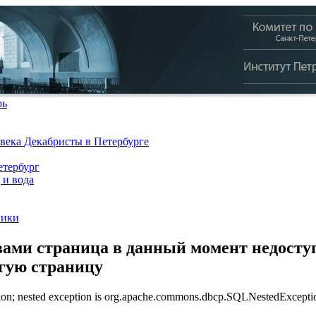
рь
 века
Декабристы в Петербурге
тербург
 и вода
ники
ами страница в данный момент недоступ
угую страницу
n; nested exception is org.apache.commons.dbcp.SQLNestedException: 