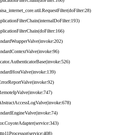
plicationFilterChain(doFilter:166)
aisa_internet_core.util.RequestFilter(doFilter:28)
plicationFilterChain(internalDoFilter:193)
plicationFilterChain(doFilter:166)
StandardWrapperValve(invoke:202)
tandardContextValve(invoke:96)
ticator.AuthenticatorBase(invoke:526)
StandardHostValve(invoke:139)
.ErrorReportValve(invoke:92)
s.RemoteIpValve(invoke:747)
s.AbstractAccessLogValve(invoke:678)
StandardEngineValve(invoke:74)
tor.CoyoteAdapter(service:343)
ttp11Processor(service:408)