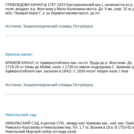
ГРИБОЕДОВА КАНАЛ (в 1767-1923 Екатерининский кан.), начинается из р.
поля, впадает в р. Фонтанку у Мало-Калинкина моста. Дл. 5 км., шир. 32 м, р
м3/с. Правый берег Г. к. за Лермонтовским просп. до пл
Источник: Энциклопедический словарь Петербурга
Крюков канал
КРЮКОВ КАНАЛ, от Адмиралтейского кан. на пл. Труда до р. Фонтанки. Дл. 
1719-20 от Невы до Мойки, назв. с 1738 по имени подрядчика С. Крюкова (
Адмиралтейского кан. засыпан в 1842). С 1830 носит общее назв. с быв
Источник: Энциклопедический словарь Петербурга
Никольский сад
НИКОЛЬСКИЙ САД, в центре СПб., между наб. Крюкова кан., наб. кан. Гриб
Римского-Корсакова и Никольским пер. Пл. 1,7 га. Возник в 18 в. В 1753-62
Никольский Морской собор (отсюда назв)