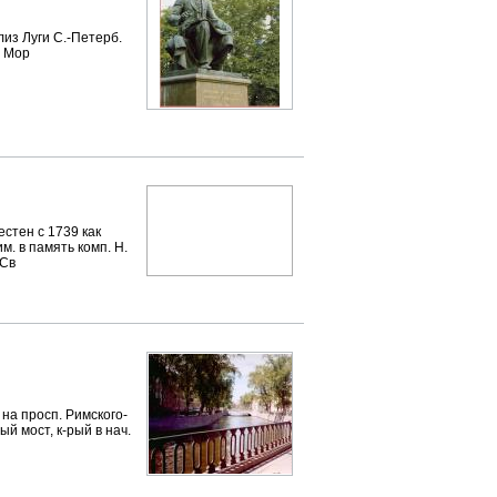
з Луги С.-Петерб.
л Мор
тен с 1739 как
м. в память комп. Н.
 Св
на просп. Римского-
й мост, к-рый в нач.