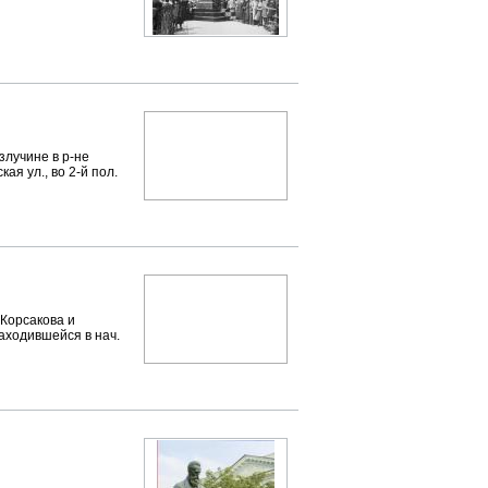
лучине в р-не
я ул., во 2-й пол.
-Корсакова и
находившейся в нач.