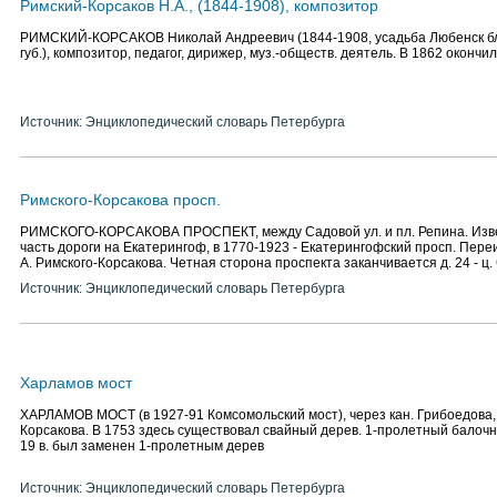
Римский-Корсаков Н.А., (1844-1908), композитор
РИМСКИЙ-КОРСАКОВ Николай Андреевич (1844-1908, усадьба Любенск бли
губ.), композитор, педагог, дирижер, муз.-обществ. деятель. В 1862 окончи
Источник: Энциклопедический словарь Петербурга
Римского-Корсакова просп.
РИМСКОГО-КОРСАКОВА ПРОСПЕКТ, между Садовой ул. и пл. Репина. Извес
часть дороги на Екатерингоф, в 1770-1923 - Екатерингофский просп. Переи
А. Римского-Корсакова. Четная сторона проспекта заканчивается д. 24 - ц.
Источник: Энциклопедический словарь Петербурга
Харламов мост
ХАРЛАМОВ МОСТ (в 1927-91 Комсомольский мост), через кан. Грибоедова, 
Корсакова. В 1753 здесь существовал свайный дерев. 1-пролетный балочны
19 в. был заменен 1-пролетным дерев
Источник: Энциклопедический словарь Петербурга