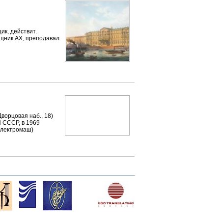
к, действит.
общник АХ, преподавал
рцовая наб., 18)
 СССР, в 1969
Электромаш)