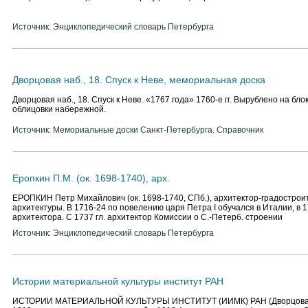
Источник: Энциклопедический словарь Петербурга
Дворцовая наб., 18. Спуск к Неве, мемориальная доска
Дворцовая наб., 18. Спуск к Неве. «1767 года» 1760-е гг. Вырублено на бло
облицовки набережной.
Источник: Мемориальные доски Санкт-Петербурга. Справочник
Еропкин П.М. (ок. 1698-1740), арх.
ЕРОПКИН Петр Михайлович (ок. 1698-1740, СПб.), архитектор-градостроит
архитектуры. В 1716-24 по повелению царя Петра I обучался в Италии, в 
архитектора. С 1737 гл. архитектор Комиссии о С.-Петерб. строении
Источник: Энциклопедический словарь Петербурга
Истории материальной культуры институт РАН
ИСТОРИИ МАТЕРИАЛЬНОЙ КУЛЬТУРЫ ИНСТИТУТ (ИИМК) РАН (Дворцовая на