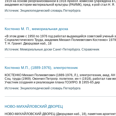
1919 на основе реорганизованной в 1918 Археол. комиссии (учреждена в СП
академия истории материальной культуры (РАИМК), пред. к-рой стал Н. Я.
Источник: Энциклопедический словарь Петербурга
Костенко М. П., мемориальная доска
«В этом доме с 1950 по 1976 год работал выдающийся советский ученый-э
Социалистического Труда, академик Михаил Полиевктович Костенко» 1979
Т. Н. Гранит. Дворцовая наб., 18
Источник: Мемориальные доски Санкт-Петербурга. Справочник
Костенко М.П., (1889-1976), электротехник
КОСТЕНКО Михаил Полиевктович (1889-1976, Л.), электротехник, акад. АН
Соц. труда (1969). Окончил Петрогр. политехн. ин-т (1918), работал там же
Участник создания и реализации плана ГОЭЛРО. В 1955-65 дир
Источник: Энциклопедический словарь Петербурга
НОВО-МИХАЙЛОВСКИЙ ДВОРЕЦ
НОВО-МИХАЙЛОВСКИЙ ДВОРЕЦ (Дворцовая наб., 18), памятник архитекту