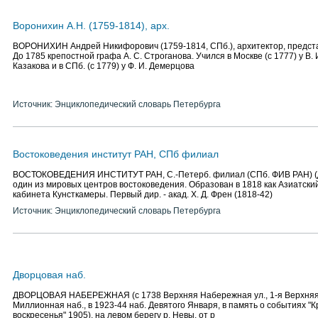
Воронихин А.Н. (1759-1814), арх.
ВОРОНИХИН Андрей Никифорович (1759-1814, СПб.), архитектор, предст
До 1785 крепостной графа А. С. Строганова. Учился в Москве (с 1777) у В. 
Казакова и в СПб. (с 1779) у Ф. И. Демерцова
Источник: Энциклопедический словарь Петербурга
Востоковедения институт РАН, СПб филиал
ВОСТОКОВЕДЕНИЯ ИНСТИТУТ РАН, С.-Петерб. филиал (СПб. ФИВ РАН) (Дв
один из мировых центров востоковедения. Образован в 1818 как Азиатский
кабинета Кунсткамеры. Первый дир. - акад. Х. Д. Френ (1818-42)
Источник: Энциклопедический словарь Петербурга
Дворцовая наб.
ДВОРЦОВАЯ НАБЕРЕЖНАЯ (с 1738 Верхняя Набережная ул., 1-я Верхняя наб
Миллионная наб., в 1923-44 наб. Девятого Января, в память о событиях "К
воскресенья" 1905), на левом берегу р. Невы, от р