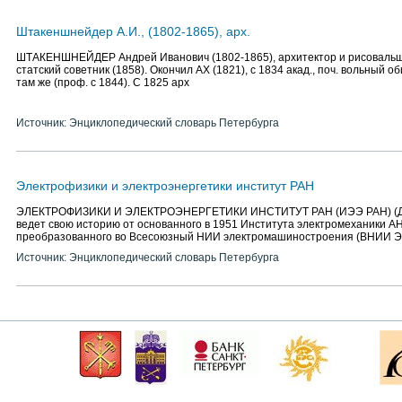
Штакеншнейдер А.И., (1802-1865), арх.
ШТАКЕНШНЕЙДЕР Андрей Иванович (1802-1865), архитектор и рисовальщи
статский советник (1858). Окончил АХ (1821), с 1834 акад., поч. вольный 
там же (проф. с 1844). С 1825 арх
Источник: Энциклопедический словарь Петербурга
Электрофизики и электроэнергетики институт РАН
ЭЛЕКТРОФИЗИКИ И ЭЛЕКТРОЭНЕРГЕТИКИ ИНСТИТУТ РАН (ИЭЭ РАН) (Дво
ведет свою историю от основанного в 1951 Института электромеханики АН
преобразованного во Всесоюзный НИИ электромашиностроения (ВНИИ 
Источник: Энциклопедический словарь Петербурга