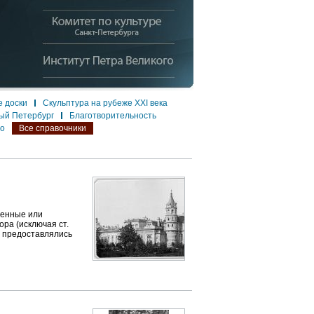
 доски
Скульптура на рубеже XXI века
ый Петербург
Благотворительность
ло
Все справочники
енные или
ра (исключая ст.
ы предоставлялись