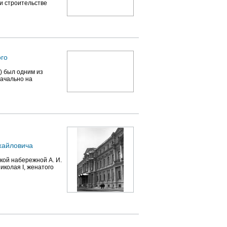
ри строительстве
ого
) был одним из
начально на
хайловича
кой набережной А. И.
иколая I, женатого