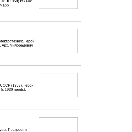
б. в 1859) как Рос.
 Марр
лектротехник, Герой
. Арх. Милорадович
 СССР (1953), Герой
 (с 1930 проф.).
ры. Построен в