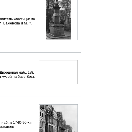
авитель классицизма.
И. Баженова и М. Ф.
орцовая наб., 18),
 музей на базе Вост.
., в 1740-90-х гг.
ровавого