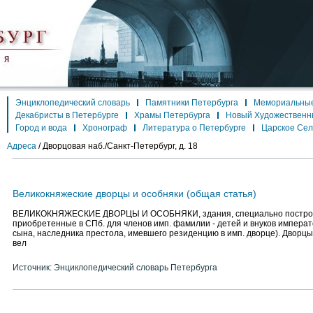
Энциклопедический словарь
Памятники Петербурга
Мемориальные
Декабристы в Петербурге
Храмы Петербурга
Новый Художественн
Город и вода
Хронограф
Литература о Петербурге
Царское Се
Адреса
/
Дворцовая наб./Санкт-Петербург, д. 18
Великокняжеские дворцы и особняки (общая статья)
ВЕЛИКОКНЯЖЕСКИЕ ДВОРЦЫ И ОСОБНЯКИ, здания, специально постро
приобретенные в СПб. для членов имп. фамилии - детей и внуков императо
сына, наследника престола, имевшего резиденцию в имп. дворце). Дворц
вел
Источник: Энциклопедический словарь Петербурга