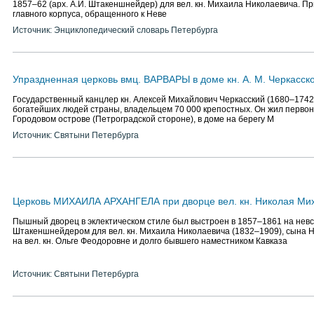
1857–62 (арх. А.И. Штакеншнейдер) для вел. кн. Михаила Николаевича. П
главного корпуса, обращенного к Неве
Источник: Энциклопедический словарь Петербурга
Упраздненная церковь вмц. ВАРВАРЫ в доме кн. А. М. Черкасск
Государственный канцлер кн. Алексей Михайлович Черкасский (1680–1742
богатейших людей страны, владельцем 70 000 крепостных. Он жил перво
Городовом острове (Петроградской стороне), в доме на берегу М
Источник: Святыни Петербурга
Церковь МИХАИЛА АРХАНГЕЛА при дворце вел. кн. Николая Ми
Пышный дворец в эклектическом стиле был выстроен в 1857–1861 на невс
Штакеншнейдером для вел. кн. Михаила Николаевича (1832–1909), сына Н
на вел. кн. Ольге Феодоровне и долго бывшего наместником Кавказа
Источник: Святыни Петербурга