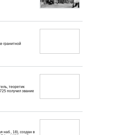
ке гранитной
ель, теоретик
1725 получил звание
б., 18), создан в