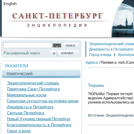
Энциклопедический слов
Декабристы в Петербурге
Расширенный поиск
АЛФАВИТ
Город и вода
Хроногр
Адреса
/
Пряжки р. наб./Санк
УКАЗАТЕЛИ
ТЕМАТИЧЕСКИЙ
Энциклопедический словарь
Тюрьмы
Памятники Санкт-Петербурга
ТЮРЬМЫ. Первая петерб. Т
Мемориальные доски
ведении Адмиралтейства) с
Городская скульптура на рубеже веков
узников использовались к
Декабристы в Петербурге
Святыни Петербурга
Источник: Энциклопедичес
Новый Художественный Петербург
Благотворительность в Петербурге
Город и вода