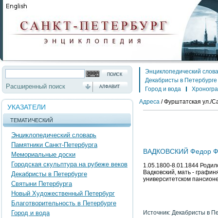
Энциклопедический слов
Декабристы в Петербурге
Расширенный поиск
АЛФАВИТ
Город и вода
Хроногр
Адреса
/
Фурштатская ул./Са
УКАЗАТЕЛИ
ТЕМАТИЧЕСКИЙ
Энциклопедический словарь
Памятники Санкт-Петербурга
ВАДКОВСКИЙ Федор Ф
Мемориальные доски
Городская скульптура на рубеже веков
1.05.1800-8.01.1844 Родил
Вадковский, мать - графи
Декабристы в Петербурге
университетском пансион
Святыни Петербурга
Новый Художественный Петербург
Благотворительность в Петербурге
Город и вода
Источник: Декабристы в П