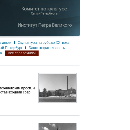
 доски
Скульптура на рубеже XXI века
ый Петербург
Благотворительность
ло
Все справочники
сониевским просп. и
остав входили совр.