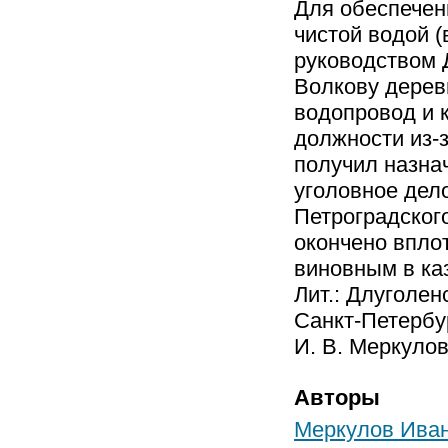
Для обеспечен
чистой водой 
руководством 
Волкову дерев
водопровод и к
должности из-
получил назна
уголовное дело
Петроградског
окончено впло
виновным в ка
Лит.: Длуголен
Санкт-Петербур
И. В. Меркуло
Авторы
Меркулов Ива