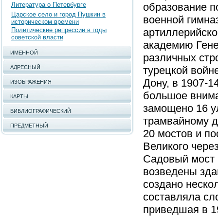
Литература о Петербурге
образование п
Царское село и город Пушкин в
военной гимна
историческом времени
Политические репрессии в годы
артиллерийско
советской власти
академию Гене
ИМЕННОЙ
различных стр
АДРЕСНЫЙ
турецкой войне
Дону, в 1907-1
ИЗОБРАЖЕНИЯ
большое внима
КАРТЫ
замощено 16 у
БИБЛИОГРАФИЧЕСКИЙ
трамвайному д
ПРЕДМЕТНЫЙ
20 мостов и по
Великого чере
Садовый мост 
возведены зда
создано неско
составляла сло
приведшая в 1