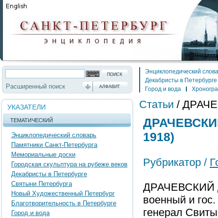
Энциклопедический слов
Декабристы в Петербурге
Расширенный поиск
АЛФАВИТ
Город и вода
Хроногр
Статьи
/
ДРАЧЕВ
УКАЗАТЕЛИ
ДРАЧЕВСКИЙ
ТЕМАТИЧЕСКИЙ
1918)
Энциклопедический словарь
Памятники Санкт-Петербурга
Мемориальные доски
Рубрикатор /
Г
Городская скульптура на рубеже веков
Декабристы в Петербурге
Святыни Петербурга
ДРАЧЕВСКИЙ Д
Новый Художественный Петербург
военный и гос.
Благотворительность в Петербурге
генерал Свиты
Город и вода