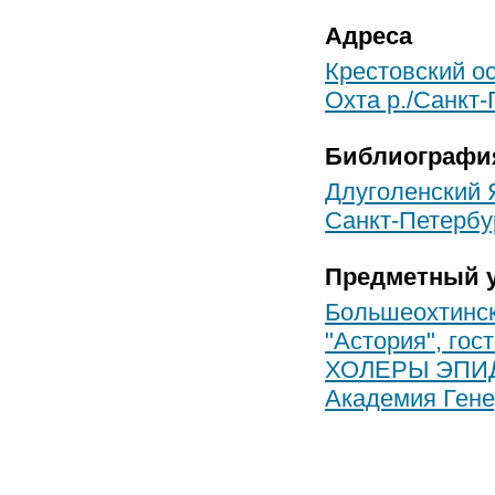
Адреса
Крестовский о
Охта р./Санкт-
Библиографи
Длуголенский 
Санкт-Петербур
Предметный у
Большеохтинск
"Астория", гос
ХОЛЕРЫ ЭПИ
Академия Гене