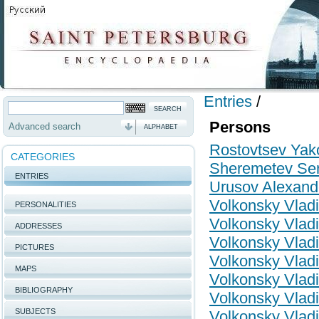
Entries
/
Persons
Advanced search
ALPHABET
Rostovtsev Yak
CATEGORIES
Sheremetev Ser
ENTRIES
Urusov Alexand
Volkonsky Vladi
PERSONALITIES
Volkonsky Vladi
ADDRESSES
Volkonsky Vladi
PICTURES
Volkonsky Vladi
MAPS
Volkonsky Vladi
BIBLIOGRAPHY
Volkonsky Vladi
SUBJECTS
Volkonsky Vladi