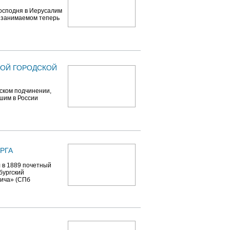
Господня в Иерусалим
, занимаемом теперь
КОЙ ГОРОДСКОЙ
дском подчинении,
шим в России
РГА
 в 1889 почетный
бургский
лича» (СПб