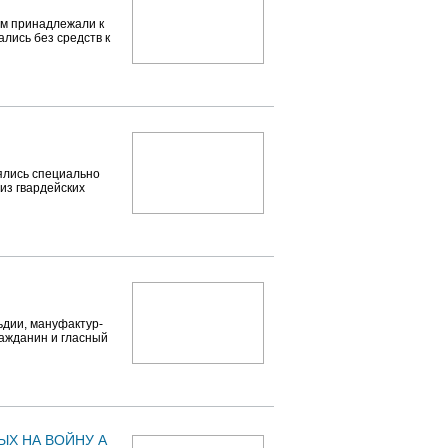
ем принадлежали к
лись без средств к
лялись специально
из гвардейских
ьдии, мануфактур-
ражданин и гласный
ЫХ НА ВОЙНУ А