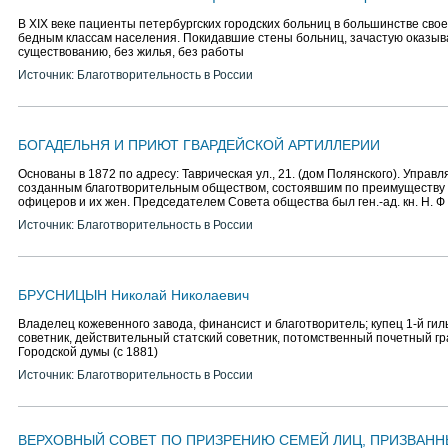
В ХIX веке пациенты петербургских городских больниц в большинстве сво
бедным классам населения. Покидавшие стены больниц, зачастую оказыва
существованию, без жилья, без работы
Источник: Благотворительность в России
БОГАДЕЛЬНЯ И ПРИЮТ ГВАРДЕЙСКОЙ АРТИЛЛЕРИИ
Основаны в 1872 по адресу: Таврическая ул., 21. (дом Полянского). Управ
созданным благотворительным обществом, состоявшим по преимуществу 
офицеров и их жен. Председателем Совета общества был ген.-ад. кн. Н. Ф
Источник: Благотворительность в России
БРУСНИЦЫН Николай Николаевич
Владелец кожевенного завода, финансист и благотворитель; купец 1-й гил
советник, действительный статский советник, потомственный почетный г
Городской думы (с 1881)
Источник: Благотворительность в России
ВЕРХОВНЫЙ СОВЕТ ПО ПРИЗРЕНИЮ СЕМЕЙ ЛИЦ, ПРИЗВАНН