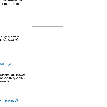
 попечительного о
с 1893 – Санкт-
ия цесаревича
льной задачей
ПОМОЩИ
ллигенции в ходе I
орусских губерний.
тель Б
САЛИМСКОЙ