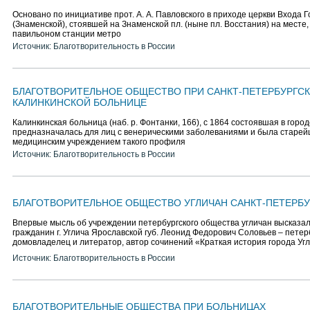
Основано по инициативе прот. А. А. Павловского в приходе церкви Входа 
(Знаменской), стоявшей на Знаменской пл. (ныне пл. Восстания) на месте
павильоном станции метро
Источник: Благотворительность в России
БЛАГОТВОРИТЕЛЬНОЕ ОБЩЕСТВО ПРИ САНКТ-ПЕТЕРБУРГС
КАЛИНКИНСКОЙ БОЛЬНИЦЕ
Калинкинская больница (наб. р. Фонтанки, 166), с 1864 состоявшая в горо
предназначалась для лиц с венерическими заболеваниями и была старей
медицинским учреждением такого профиля
Источник: Благотворительность в России
БЛАГОТВОРИТЕЛЬНОЕ ОБЩЕСТВО УГЛИЧАН САНКТ-ПЕТЕРБУ
Впервые мысль об учреждении петербургского общества угличан высказал
гражданин г. Углича Ярославской губ. Леонид Федорович Соловьев – петер
домовладелец и литератор, автор сочинений «Краткая история города Уг
Источник: Благотворительность в России
БЛАГОТВОРИТЕЛЬНЫЕ ОБЩЕСТВА ПРИ БОЛЬНИЦАХ