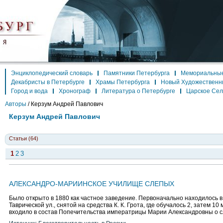
Энциклопедический словарь
Памятники Петербурга
Мемориальные
Декабристы в Петербурге
Храмы Петербурга
Новый Художественн
Город и вода
Хронограф
Литература о Петербурге
Царское Се
Авторы
/
Керзум Андрей Павлович
Керзум Андрей Павлович
Статьи (64)
1
2
3
АЛЕКСАНДРО-МАРИИНСКОЕ УЧИЛИЩЕ СЛЕПЫХ
Было открыто в 1880 как частное заведение. Первоначально находилось в
Таврической ул., снятой на средства К. К. Грота, где обучалось 2, затем 10
входило в состав Попечительства императрицы Марии Александровны о 