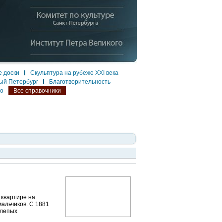
 доски
Скульптура на рубеже XXI века
ый Петербург
Благотворительность
ло
Все справочники
 квартире на
 мальчиков. С 1881
слепых