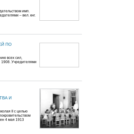
дательством имп.
дателями – вел. кнг.
ЕЙ ПО
ию всех сил,
я 1908. Учредителями
ТВА И
олая II с целью
 покровительством
ен 4 мая 1913