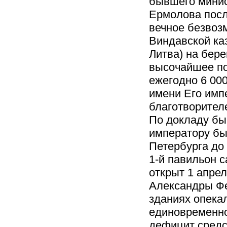
бывшего минис
Ермолова посл
вечное безвоз
Виндавской каз
Литва) на бере
высочайшее по
ежегодно 6 00
имени Его имп
благотворител
По докладу бы
императору бы
Петербурга до
1-й павильон 
открыт 1 апре
Александры Фе
зданиях опекал
единовременно
дефицит средст