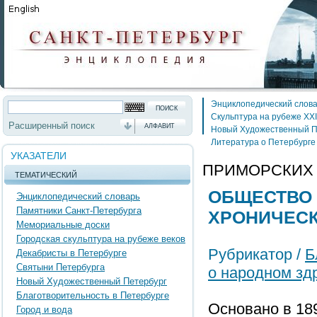
Энциклопедический слов
Скульптура на рубеже XXI
Расширенный поиск
АЛФАВИТ
Новый Художественный П
Литература о Петербурге
УКАЗАТЕЛИ
ПРИМОРСКИХ 
ТЕМАТИЧЕСКИЙ
ОБЩЕСТВО 
Энциклопедический словарь
Памятники Санкт-Петербурга
ХРОНИЧЕСК
Мемориальные доски
Городская скульптура на рубеже веков
Рубрикатор /
Б
Декабристы в Петербурге
Святыни Петербурга
о народном зд
Новый Художественный Петербург
Благотворительность в Петербурге
Основано в 189
Город и вода