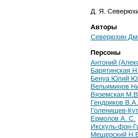
Д. Я. Северюх
Авторы
Северюхин Дм
Персоны
Антоний (Алек
Барятинская Н.
Бенуа Юлий Ю
Вельяминов Н
Вяземская М.В
Гендриков В.А.
Голенищев-Кут
Ермолов А. С.
Икскуль-фон-Г
Мещерский Н.В