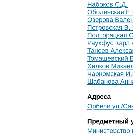
Набоков С.Д.
Оболенская Е.Н
Озерова Вален
Петровская В. 
Полторацкая О
Раухфус Карл 
Танеев Алекса
Томашевский В
Хилков Михаил
Чарномская И.
Шабанова Анн
Адреса
Орбели ул./Сан
Предметный у
Министерство 