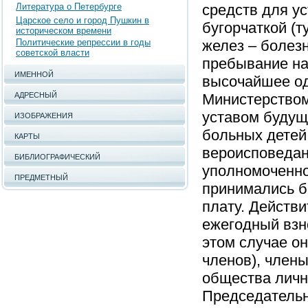
Литература о Петербурге
средств для у
Царское село и город Пушкин в
бугорчаткой (т
историческом времени
Политические репрессии в годы
желез – болез
советской власти
пребывание на
ИМЕННОЙ
высочайшее од
АДРЕСНЫЙ
Министерством
уставом будущ
ИЗОБРАЖЕНИЯ
больных детей 
КАРТЫ
вероисповедан
БИБЛИОГРАФИЧЕСКИЙ
уполномоченно
ПРЕДМЕТНЫЙ
принимались б
плату. Действ
ежегодный взн
этом случае о
членов), член
общества личн
Председательн