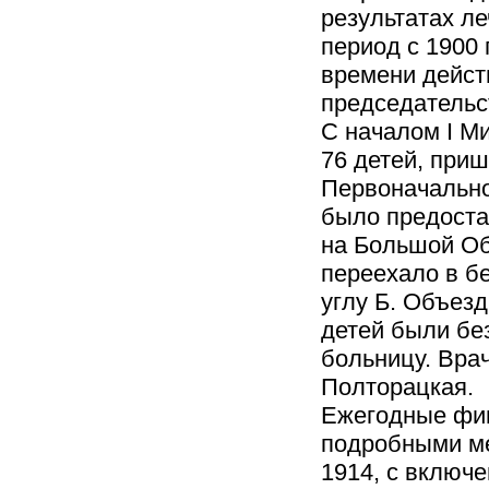
результатах ле
период с 1900 
времени дейст
председательст
С началом I М
76 детей, приш
Первоначально
было предоста
на Большой Объ
переехало в б
углу Б. Объезд
детей были бе
больницу. Вра
Полторацкая.
Ежегодные фи
подробными ме
1914, с включ