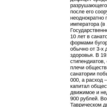
разрушающегос
после его соор
неоднократно 
императора (в 
Государственно
10 лет в санат
формами бугор
обычно от 3-х 
здоровья. В 1
стипендиатов, 
плечи обществ
санатории поб
000, а расход 
капитал общест
движимое и не
900 рублей. Во
Таврическом д