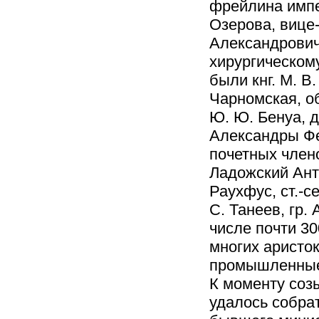
фрейлина имп
Озерова, вице
Александрович
хирургическом
были кнг. М. В
Чарномская, об
Ю. Ю. Бенуа, 
Александры Фе
почетных член
Ладожский Анто
Раухфус, ст.-с
С. Танеев, гр. 
числе почти 30
многих аристок
промышленные 
К моменту соз
удалось собрат