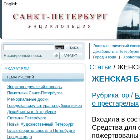
Энциклопедический слов
Декабристы в Петербурге
Расширенный поиск
АЛФАВИТ
Город и вода
Хроногр
Статьи
/
ЖЕНСК
УКАЗАТЕЛИ
ЖЕНСКАЯ Б
ТЕМАТИЧЕСКИЙ
Энциклопедический словарь
Памятники Санкт-Петербурга
Рубрикатор /
Б
Мемориальные доски
о престарелых
Городская скульптура на рубеже веков
Декабристы в Петербурге
Входила в сос
Святыни Петербурга
Новый Художественный Петербург
Средства для с
Благотворительность в Петербурге
пожертвованы А
Город и вода