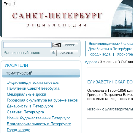
Энциклопедический слов
Декабристы в Петербурге
Расширенный поиск
АЛФАВИТ
Город и вода
Хроногр
Адреса
/
3-я линия В.О./Санк
УКАЗАТЕЛИ
ТЕМАТИЧЕСКИЙ
ЕЛИЗАВЕТИНСКАЯ БО
Энциклопедический словарь
Памятники Санкт-Петербурга
Основана в 1855–1856 куп
Мемориальные доски
Григория Петровича Елисе
несколько месяцев после 
Городская скульптура на рубеже веков
Декабристы в Петербурге
Источник: Благотворитель
Святыни Петербурга
Новый Художественный Петербург
Благотворительность в Петербурге
Город и вода