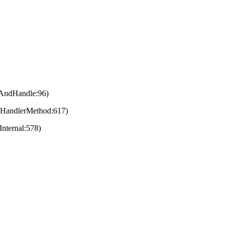
eAndHandle:96)
eHandlerMethod:617)
nternal:578)