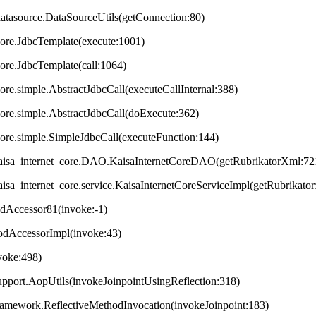
datasource.DataSourceUtils(getConnection:80)
core.JdbcTemplate(execute:1001)
core.JdbcTemplate(call:1064)
ore.simple.AbstractJdbcCall(executeCallInternal:388)
core.simple.AbstractJdbcCall(doExecute:362)
core.simple.SimpleJdbcCall(executeFunction:144)
t.kaisa_internet_core.DAO.KaisaInternetCoreDAO(getRubrikatorXml:72
.kaisa_internet_core.service.KaisaInternetCoreServiceImpl(getRubrikator
odAccessor81(invoke:-1)
hodAccessorImpl(invoke:43)
nvoke:498)
upport.AopUtils(invokeJoinpointUsingReflection:318)
framework.ReflectiveMethodInvocation(invokeJoinpoint:183)