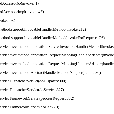
odAccessor65(invoke:-1)
hodAccessorImpl(invoke:43)
nvoke:498)
method.support.InvocableHandlerMethod(invoke:212)
method.support.InvocableHandlerMethod(invokeForRequest:126)
servlet.mvc.method.annotation.ServletInvocableHandlerMethod(invok
servlet.mvc.method.annotation.RequestMappingHandlerAdapter(invok
servlet.mvc.method.annotation.RequestMappingHandlerAdapter(handleI
servlet.mvc.method.AbstractHandlerMethodAdapter(handle:80)
ervlet.DispatcherServlet(doDispatch:900)
ervlet.DispatcherServlet(doService:827)
ervlet.FrameworkServlet(processRequest:882)
servlet.FrameworkServlet(doGet:778)