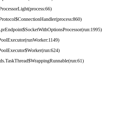
ProcessorLight(process:66)
tProtocol$ConnectionHandler(process:860)
t.AprEndpoint$SocketWithOptionsProcessor(run:1995)
adPoolExecutor(runWorker:1149)
adPoolExecutor$Worker(run:624)
reads.TaskThread$WrappingRunnable(run:61)