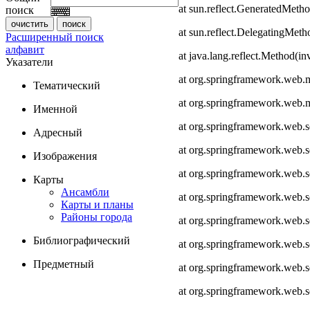
at sun.reflect.GeneratedMeth
поиск
at sun.reflect.DelegatingMet
Расширенный поиск
алфавит
at java.lang.reflect.Method(i
Указатели
at org.springframework.web.
Тематический
at org.springframework.web.
Именной
at org.springframework.web.
Адресный
at org.springframework.web.
Изображения
at org.springframework.web.
Карты
Ансамбли
at org.springframework.web.
Карты и планы
Районы города
at org.springframework.web.s
Библиографический
at org.springframework.web.s
Предметный
at org.springframework.web.s
at org.springframework.web.