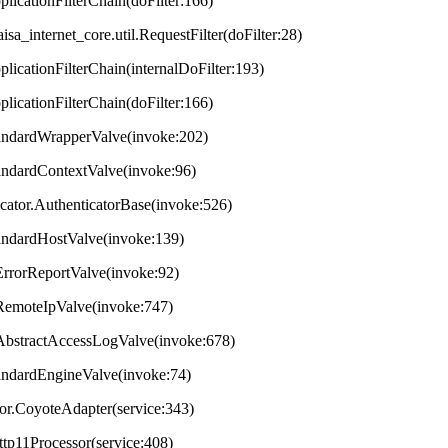
plicationFilterChain(doFilter:166)
aisa_internet_core.util.RequestFilter(doFilter:28)
plicationFilterChain(internalDoFilter:193)
plicationFilterChain(doFilter:166)
StandardWrapperValve(invoke:202)
tandardContextValve(invoke:96)
ticator.AuthenticatorBase(invoke:526)
StandardHostValve(invoke:139)
.ErrorReportValve(invoke:92)
s.RemoteIpValve(invoke:747)
s.AbstractAccessLogValve(invoke:678)
StandardEngineValve(invoke:74)
tor.CoyoteAdapter(service:343)
ttp11Processor(service:408)