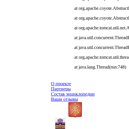
at org.apache.coyote.Abstract
at org.apache.coyote.Abstrac
at org.apache.tomcat.util.ne
at java.util.concurrent.Thre
at java.util.concurrent.Thre
at org.apache.tomcat.util.th
at java.lang.Thread(run:748)
О проекте
Партнеры
Состав энциклопедии
Ваши отзывы