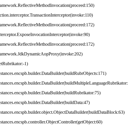
framework.ReflectiveMethodInvocation(proceed:150)
ction.interceptor.TransactionInterceptor(invoke:110)
framework.ReflectiveMethodInvocation(proceed:172)
terceptor.ExposeInvocationInterceptor(invoke:90)
framework.ReflectiveMethodInvocation(proceed:172)
.framework.JdkDynamicAopProxy(invoke:202)
tRubrikator:-1)
.instances.encspb.builder.DataBuilder(buildRubrObjects:171)
.instances.encspb.builder.DataBuilder(buildMultipleLanguageRubrikator
instances.encspb.builder.DataBuilder(buildRubrikator:75)
instances.encspb.builder.DataBuilder(buildData:47)
.instances.encspb.builder.object.ObjectDataBuilder(buildDataBlock:63)
instances.encspb.controller.ObjectController(getObject:60)