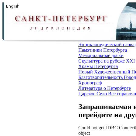
Энциклопедический слова
Памятники Петербурга
Мемориальные доски
Скульптура на рубеже XXI
Храмы Петербурга
Новый Художественный Пе
Благотворительность
Город
Хронограф
Литература о Петербурге
Царское Село
Все справоч
Запрашиваемая в
перейдите на др
Could not get JDBC Connectio
object