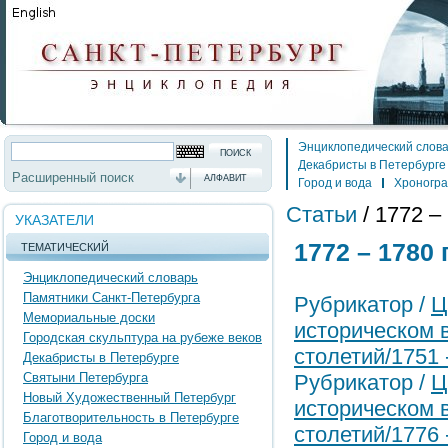
Энциклопедический слов
Декабристы в Петербурге
Расширенный поиск
АЛФАВИТ
Город и вода
Хроногр
Статьи
/
1772 –
УКАЗАТЕЛИ
1772 – 1780
ТЕМАТИЧЕСКИЙ
Энциклопедический словарь
Памятники Санкт-Петербурга
Рубрикатор /
Ц
Мемориальные доски
историческом 
Городская скульптура на рубеже веков
столетий/1751 
Декабристы в Петербурге
Святыни Петербурга
Рубрикатор /
Ц
Новый Художественный Петербург
историческом 
Благотворительность в Петербурге
столетий/1776 
Город и вода