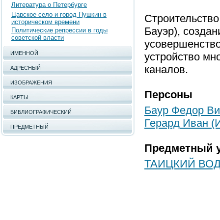
Литература о Петербурге
Царское село и город Пушкин в
Строительство
историческом времени
Бауэр), созда
Политические репрессии в годы
советской власти
усовершенство
ИМЕННОЙ
устройство мн
каналов.
АДРЕСНЫЙ
ИЗОБРАЖЕНИЯ
Персоны
КАРТЫ
Баур Федор В
БИБЛИОГРАФИЧЕСКИЙ
Герард Иван (
ПРЕДМЕТНЫЙ
Предметный у
ТАИЦКИЙ ВО