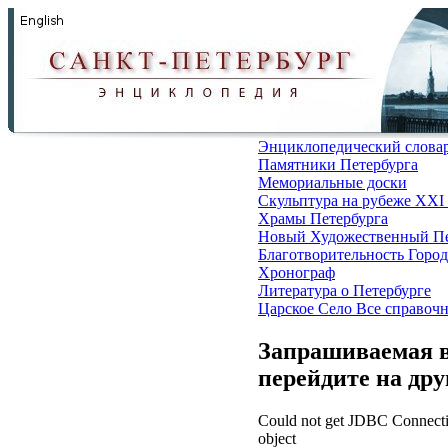
Энциклопедический слова
Памятники Петербурга
Мемориальные доски
Скульптура на рубеже XXI
Храмы Петербурга
Новый Художественный Пе
Благотворительность
Город
Хронограф
Литература о Петербурге
Царское Село
Все справоч
Запрашиваемая в
перейдите на др
Could not get JDBC Connectio
object