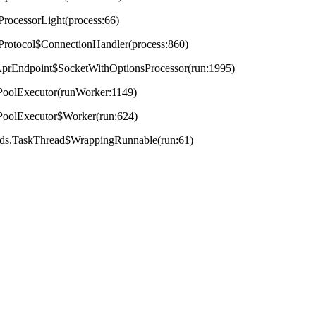
ProcessorLight(process:66)
tProtocol$ConnectionHandler(process:860)
t.AprEndpoint$SocketWithOptionsProcessor(run:1995)
adPoolExecutor(runWorker:1149)
adPoolExecutor$Worker(run:624)
reads.TaskThread$WrappingRunnable(run:61)