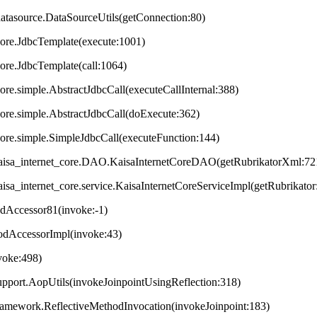
datasource.DataSourceUtils(getConnection:80)
core.JdbcTemplate(execute:1001)
core.JdbcTemplate(call:1064)
ore.simple.AbstractJdbcCall(executeCallInternal:388)
core.simple.AbstractJdbcCall(doExecute:362)
core.simple.SimpleJdbcCall(executeFunction:144)
t.kaisa_internet_core.DAO.KaisaInternetCoreDAO(getRubrikatorXml:72
.kaisa_internet_core.service.KaisaInternetCoreServiceImpl(getRubrikator
odAccessor81(invoke:-1)
hodAccessorImpl(invoke:43)
nvoke:498)
upport.AopUtils(invokeJoinpointUsingReflection:318)
framework.ReflectiveMethodInvocation(invokeJoinpoint:183)