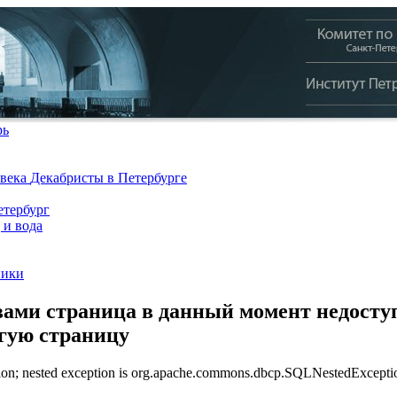
рь
 века
Декабристы в Петербурге
тербург
 и вода
ники
ами страница в данный момент недоступ
угую страницу
n; nested exception is org.apache.commons.dbcp.SQLNestedException: 