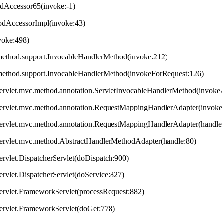
odAccessor65(invoke:-1)
hodAccessorImpl(invoke:43)
nvoke:498)
method.support.InvocableHandlerMethod(invoke:212)
method.support.InvocableHandlerMethod(invokeForRequest:126)
servlet.mvc.method.annotation.ServletInvocableHandlerMethod(invok
servlet.mvc.method.annotation.RequestMappingHandlerAdapter(invok
servlet.mvc.method.annotation.RequestMappingHandlerAdapter(handleI
servlet.mvc.method.AbstractHandlerMethodAdapter(handle:80)
ervlet.DispatcherServlet(doDispatch:900)
ervlet.DispatcherServlet(doService:827)
ervlet.FrameworkServlet(processRequest:882)
servlet.FrameworkServlet(doGet:778)