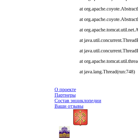
at org.apache.coyote.Abstract
at org.apache.coyote.Abstrac
at org.apache.tomcat.util.ne
at java.util.concurrent.Thre
at java.util.concurrent.Thre
at org.apache.tomcat.util.th
at java.lang.Thread(run:748)
О проекте
Партнеры
Состав энциклопедии
Ваши отзывы