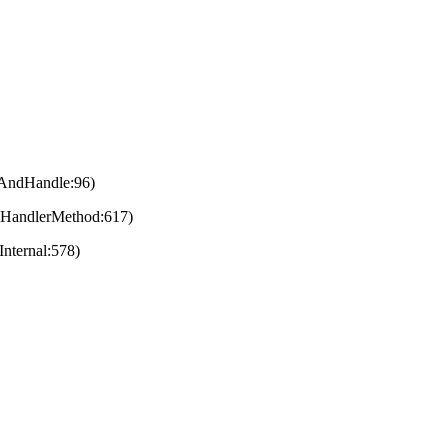
eAndHandle:96)
eHandlerMethod:617)
nternal:578)