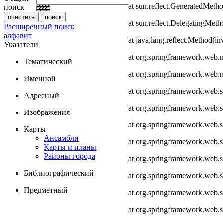
at sun.reflect.GeneratedMeth
поиск
at sun.reflect.DelegatingMet
Расширенный поиск
алфавит
at java.lang.reflect.Method(i
Указатели
at org.springframework.web.
Тематический
at org.springframework.web.
Именной
at org.springframework.web.
Адресный
at org.springframework.web.
Изображения
at org.springframework.web.
Карты
Ансамбли
at org.springframework.web.
Карты и планы
Районы города
at org.springframework.web.s
Библиографический
at org.springframework.web.s
Предметный
at org.springframework.web.s
at org.springframework.web.