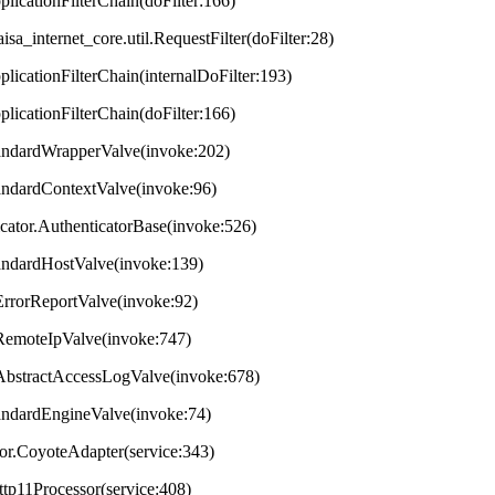
plicationFilterChain(doFilter:166)
aisa_internet_core.util.RequestFilter(doFilter:28)
plicationFilterChain(internalDoFilter:193)
plicationFilterChain(doFilter:166)
StandardWrapperValve(invoke:202)
tandardContextValve(invoke:96)
ticator.AuthenticatorBase(invoke:526)
StandardHostValve(invoke:139)
.ErrorReportValve(invoke:92)
s.RemoteIpValve(invoke:747)
s.AbstractAccessLogValve(invoke:678)
StandardEngineValve(invoke:74)
tor.CoyoteAdapter(service:343)
ttp11Processor(service:408)