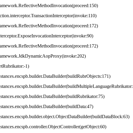
framework.ReflectiveMethodInvocation(proceed:150)
ction.interceptor.TransactionInterceptor(invoke:110)
framework.ReflectiveMethodInvocation(proceed:172)
terceptor.ExposeInvocationInterceptor(invoke:90)
framework.ReflectiveMethodInvocation(proceed:172)
.framework.JdkDynamicAopProxy(invoke:202)
tRubrikator:-1)
.instances.encspb.builder.DataBuilder(buildRubrObjects:171)
.instances.encspb.builder.DataBuilder(buildMultipleLanguageRubrikator
instances.encspb.builder.DataBuilder(buildRubrikator:75)
instances.encspb.builder.DataBuilder(buildData:47)
.instances.encspb.builder.object.ObjectDataBuilder(buildDataBlock:63)
instances.encspb.controller.ObjectController(getObject:60)