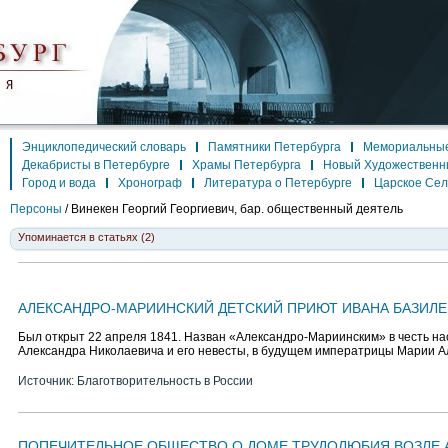
Энциклопедический словарь
Памятники Петербурга
Мемориальные
Декабристы в Петербурге
Храмы Петербурга
Новый Художественн
Город и вода
Хронограф
Литература о Петербурге
Царское Се
Персоны
/
Винекен Георгий Георгиевич, бар.
общественный деятель
Упоминается в статьях (2)
АЛЕКСАНДРО-МАРИИНСКИЙ ДЕТСКИЙ ПРИЮТ ИВАНА БАЗИЛ
Был открыт 22 апреля 1841. Назван «Александро-Мариинским» в честь н
Александра Николаевича и его невесты, в будущем императрицы Марии 
Источник: Благотворительность в России
ПОПЕЧИТЕЛЬНОЕ ОБЩЕСТВО О ДОМЕ ТРУДОЛЮБИЯ ВОЗЛЕ 