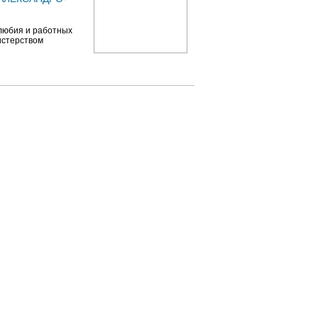
олюбия и работных
истерством