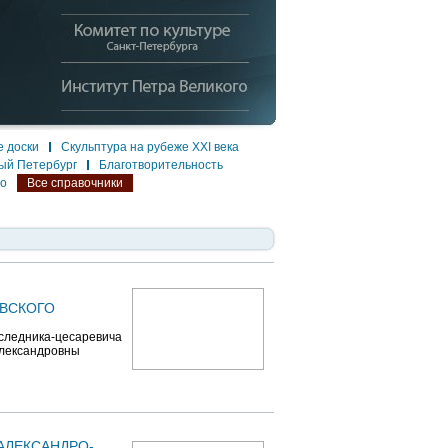
 доски
Скульптура на рубеже XXI века
ый Петербург
Благотворительность
ло
Все справочники
ЕВСКОГО
аследника-цесаревича
Александровны
АЛЕКСАНДРО-