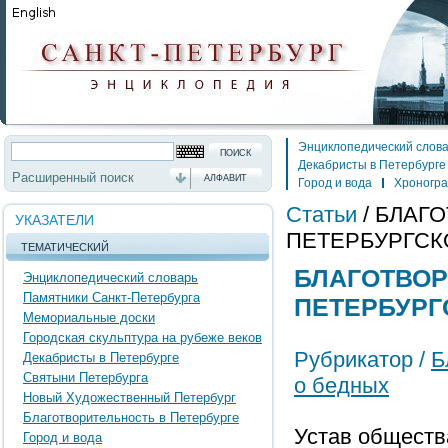
Энциклопедический слов
Декабристы в Петербурге
Расширенный поиск
АЛФАВИТ
Город и вода
Хроногр
Статьи
/
БЛАГО
УКАЗАТЕЛИ
ПЕТЕРБУРГСК
ТЕМАТИЧЕСКИЙ
БЛАГОТВОР
Энциклопедический словарь
Памятники Санкт-Петербурга
ПЕТЕРБУРГ
Мемориальные доски
Городская скульптура на рубеже веков
Рубрикатор /
Б
Декабристы в Петербурге
Святыни Петербурга
о бедных
Новый Художественный Петербург
Благотворительность в Петербурге
Устав обществ
Город и вода