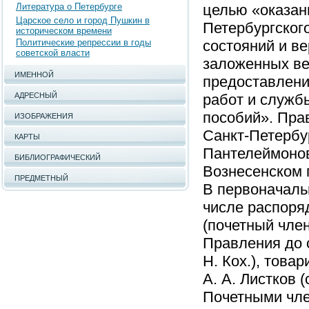
Литература о Петербурге
целью «оказан
Царское село и город Пушкин в
Петербургского
историческом времени
Политические репрессии в годы
состояний и в
советской власти
заложенных ве
ИМЕННОЙ
предоставлени
АДРЕСНЫЙ
работ и служб
пособий». Пра
ИЗОБРАЖЕНИЯ
Санкт-Петербу
КАРТЫ
Пантелеймоновс
БИБЛИОГРАФИЧЕСКИЙ
Вознесенском п
ПРЕДМЕТНЫЙ
В первоначаль
числе распоря
(почетный чле
Правления до с
Н. Кох.), това
А. А. Листков 
Почетными член