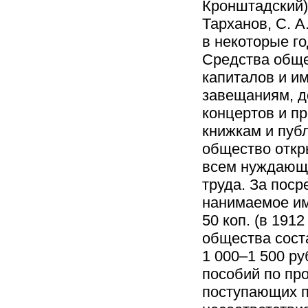
Кронштадский),
Тарханов, С. А
в некоторые г
Средства обще
капиталов и и
завещаниям, д
концертов и пр
книжкам и публ
общество откр
всем нуждающи
труда. За пос
нанимаемое им
50 коп. (в 191
общества соста
1 000–1 500 р
пособий по пр
поступающих п