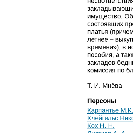
несоответстви
закладывающий
имущество. Об
состоявших пр
платья (причем
летнее – выку
времени»), в 
пособия, а так
закладов бедн
комиссия по б
Т. И. Мнёва
Персоны
Карпантье М.К
Клейгельс Ник
Кох Н. Н.