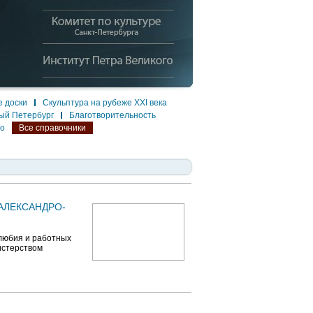
 доски
Скульптура на рубеже XXI века
ый Петербург
Благотворительность
ло
Все справочники
АЛЕКСАНДРО-
олюбия и работных
истерством