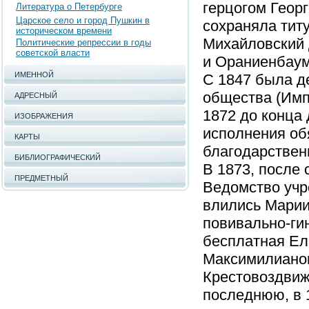
герцогом Геор
Литература о Петербурге
Царское село и город Пушкин в
сохраняла тит
историческом времени
Михайловский 
Политические репрессии в годы
советской власти
и Ораниенбаум
ИМЕННОЙ
С 1847 была д
общества (Имп
АДРЕСНЫЙ
1872 до конца 
ИЗОБРАЖЕНИЯ
исполнения об
КАРТЫ
благодарствен
БИБЛИОГРАФИЧЕСКИЙ
В 1873, после
ПРЕДМЕТНЫЙ
Ведомство учр
влились Марии
повивально-ги
бесплатная Ел
Максимилианов
Крестовоздвиж
последнюю, в 