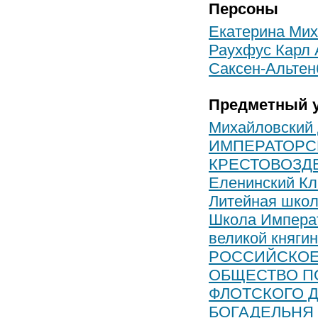
Персоны
Екатерина Миха
Раухфус Карл 
Саксен-Альтен
Предметный у
Михайловский
ИМПЕРАТОРС
КРЕСТОВОЗД
Еленинский Кл
Литейная шко
Школа Императ
великой княги
РОССИЙСКОЕ 
ОБЩЕСТВО П
ФЛОТСКОГО 
БОГАДЕЛЬНЯ