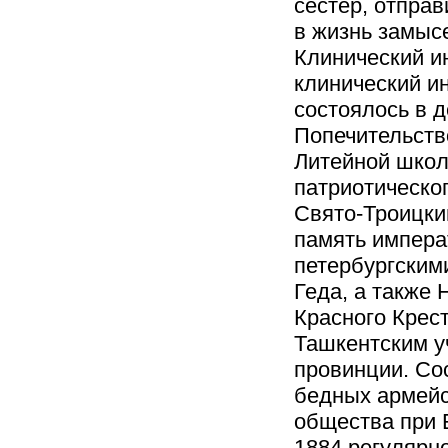
сестер, отпра
в жизнь замыс
Клинический и
клинический ин
состоялось в д
Попечительств
Литейной школ
патриотическо
Свято-Троицки
память импера
петербургским
Геда, а также
Красного Крес
Ташкентским у
провинции. Со
бедных армейс
общества при 
1884 регулярн