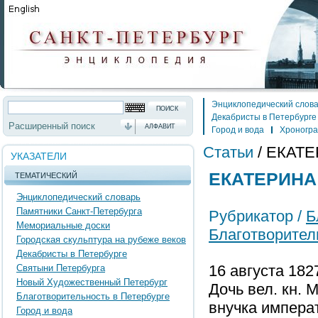
Энциклопедический слов
Декабристы в Петербурге
Расширенный поиск
АЛФАВИТ
Город и вода
Хроногр
Статьи
/
ЕКАТЕ
УКАЗАТЕЛИ
ЕКАТЕРИНА 
ТЕМАТИЧЕСКИЙ
Энциклопедический словарь
Памятники Санкт-Петербурга
Рубрикатор /
Б
Мемориальные доски
Благотворители
Городская скульптура на рубеже веков
Декабристы в Петербурге
16 августа 182
Святыни Петербурга
Новый Художественный Петербург
Дочь вел. кн. 
Благотворительность в Петербурге
внучка императ
Город и вода