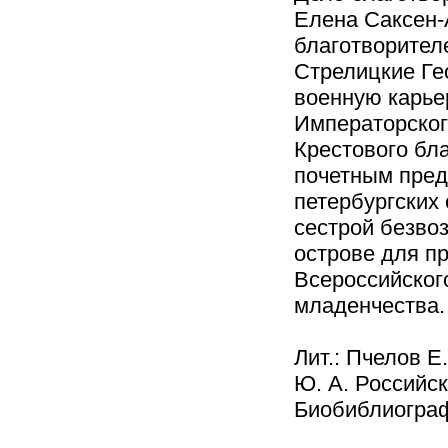
Елена Саксен-
благотворител
Стрелицкие Ге
военную карье
Императорског
Крестового бл
почетным пред
петербургских 
сестрой безво
острове для п
Всероссийског
младенчества.
Лит.: Пчелов Е
Ю. А. Российс
Биобиблиографи