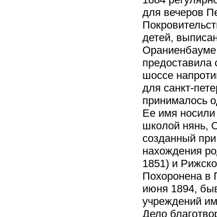
для вечеров П
Покровительс
детей, выписа
Ораниенбауме 
предоставила 
шоссе напроти
для санкт-пете
принималось од
Ее имя носили
школой нянь, 
созданный при
нахождения ро
1851) и Рижско
Похоронена в 
июня 1894, бы
учреждений и
Дело благотво