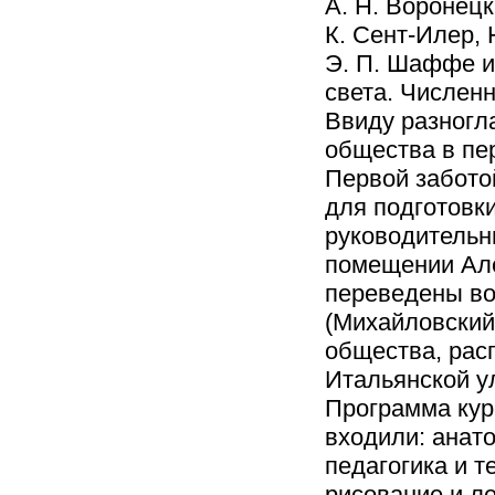
А. Н. Воронецк
К. Сент-Илер, 
Э. П. Шаффе и
света. Числен
Ввиду разногл
общества в пер
Первой забото
для подготовк
руководительн
помещении Але
переведены во
(Михайловский 
общества, рас
Итальянской ул
Программа кур
входили: анато
педагогика и т
рисование и ле