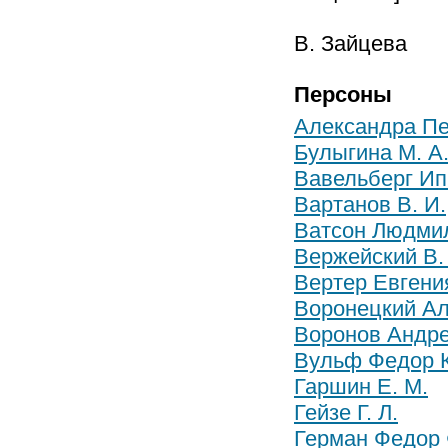
В. Зайцева
Персоны
Александра Пет
Булыгина М. А
Вавельберг Ип
Вартанов В. И.
Ватсон Людми
Вержейский В.
Вертер Евгени
Воронецкий А
Воронов Андре
Вульф Федор 
Гаршин Е. М.
Гейзе Г. Л.
Герман Федор