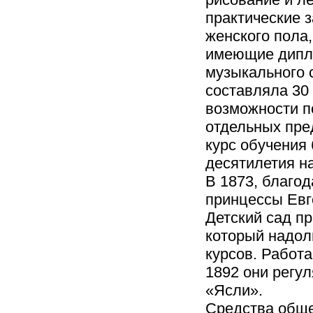
практические з
женского пола
имеющие дипл
музыкального 
составляла 30
возможности п
отдельных пред
курс обучения
десятилетия н
В 1873, благод
принцессы Евг
Детский сад п
который надол
курсов. Работа
1892 они регу
«Ясли».
Средства обще