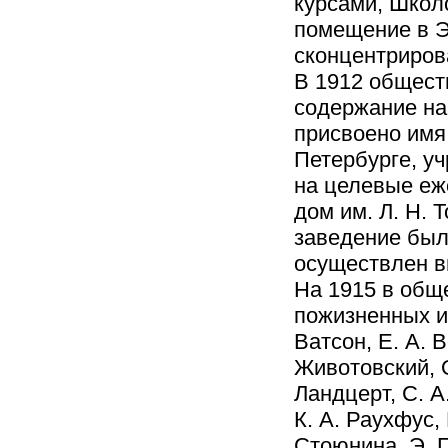
курсами, Школ
помещение в Э
сконцентрирова
В 1912 обществ
содержание на
присвоено имя
Петербурге, у
на целевые еж
дом им. Л. Н. 
заведение были
осуществлен в
На 1915 в общ
пожизненных и
Ватсон, Е. А. В
Животовский, О
Ландцерт, С. А
К. А. Раухфус, 
Стоюнина, Э. 