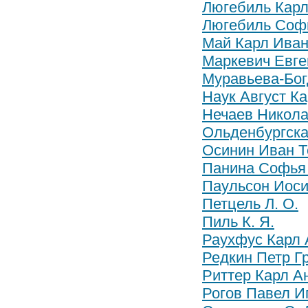
Люгебиль Кар
Люгебиль Соф
Май Карл Ива
Маркевич Евге
Муравьева-Бог
Наук Август К
Нечаев Никола
Ольденбургска
Осинин Иван Т
Панина Софья
Паульсон Иос
Петцель Л. О.
Пиль К. Я.
Раухфус Карл 
Редкин Петр Г
Риттер Карл А
Рогов Павел И