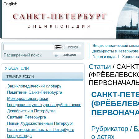
Энциклопедический слов
Декабристы в Петербурге
Расширенный поиск
АЛФАВИТ
Город и вода
Хроногр
Статьи
/
САНКТ
УКАЗАТЕЛИ
(ФРЁБЕЛЕВСК
ТЕМАТИЧЕСКИЙ
ПЕРВОНАЧАЛ
Энциклопедический словарь
Памятники Санкт-Петербурга
САНКТ-ПЕТ
Мемориальные доски
(ФРЁБЕЛЕВ
Городская скульптура на рубеже веков
ПЕРВОНАЧ
Декабристы в Петербурге
Святыни Петербурга
Новый Художественный Петербург
Рубрикатор /
Б
Благотворительность в Петербурге
о детях
Город и вода