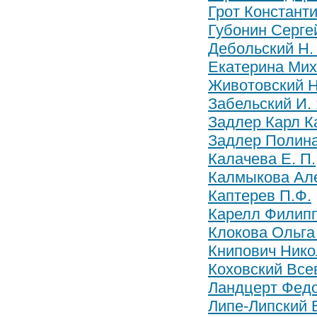
Грот Констант
Губонин Серге
Дебольский Н. 
Екатерина Миха
Животовский Н
Забельский И. 
Задлер Карл К
Задлер Полин
Калачева Е. П.
Калмыкова Ал
Каптерев П.Ф.
Карелл Филип
Клокова Ольга
Книпович Ник
Коховский Вс
Ландцерт Фед
Липе-Липский В