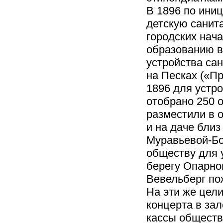
В 1896 по ини
детскую санит
городских нач
образованию в
устройства сан
на Песках («Пр
1896 для устр
отобрано 250 
разместили в 
и на даче близ
Муравьевой-Бо
обществу для у
берегу Опарного
Вевельберг пож
На эти же цел
концерта в зал
кассы обществ