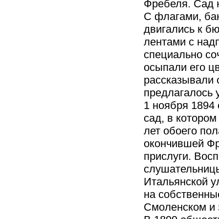
Фребеля. Сад 
С флагами, ба
двигались к б
лентами с над
специально соч
осыпали его цв
рассказывали 
предлагалось 
1 ноября 1894
сад, в котором
лет обоего пол
окончившей Фр
прислуги. Вос
слушательницы
Итальянской ул
на собственны
Смоленском и 