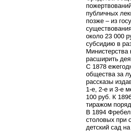
пожертвований
публичных лекц
позже – из гос
существования 
около 23 000 
субсидию в разм
Министерства 
расширить дея
С 1878 ежегод
общества за л
рассказы изда
1-е, 2-е и 3-е
100 руб. К 18
тиражом поряд
В 1894 Фребел
столовых при 
детский сад на