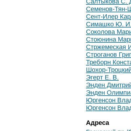
Салтыкова С. 
Семенов-Тян-Ш
Сент-Илер Кар
Симашко Ю. И
Соколова Мар
Стоюнина Мар
Стржемеская И
Строганов Гри
Треборн Конст
Шохор-Троцки
Эгерт Е. В.
Энден Дмитри
Энден Олимпи
Юргенсон Вла
Юргенсон Вла
Адреса