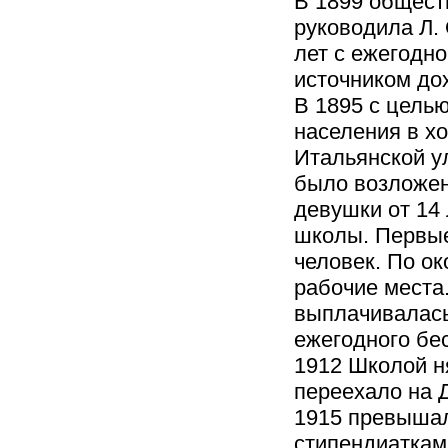
В 1899 общест
руководила Л.
лет с ежегодно
источником до
В 1895 с цель
населения в х
Итальянской у
было возложен
девушки от 14 
школы. Первые
человек. По о
рабочие места
выплачивалась
ежегодного бес
1912 Школой ня
переехало на 
1915 превышал
стипендиаткам