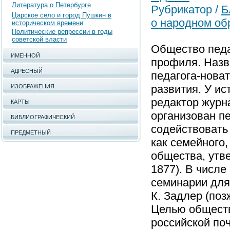
Литература о Петербурге
Рубрикатор /
Б
Царское село и город Пушкин в
о народном об
историческом времени
Политические репрессии в годы
советской власти
Общество педа
ИМЕННОЙ
профиля. Назва
АДРЕСНЫЙ
педагога-новат
развития. У ис
ИЗОБРАЖЕНИЯ
редактор журн
КАРТЫ
организован п
БИБЛИОГРАФИЧЕСКИЙ
содействовать
ПРЕДМЕТНЫЙ
как семейного,
общества, утв
1877). В числ
семинарии для 
К. Задлер (поз
Целью обществ
российской по