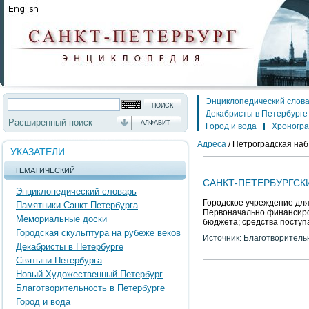
Энциклопедический слов
Декабристы в Петербурге
Расширенный поиск
АЛФАВИТ
Город и вода
Хроногр
Адреса
/
Петроградская наб.
УКАЗАТЕЛИ
ТЕМАТИЧЕСКИЙ
САНКТ-ПЕТЕРБУРГСК
Энциклопедический словарь
Городское учреждение для
Памятники Санкт-Петербурга
Первоначально финансиров
Мемориальные доски
бюджета; средства поступ
Городская скульптура на рубеже веков
Источник: Благотворитель
Декабристы в Петербурге
Святыни Петербурга
Новый Художественный Петербург
Благотворительность в Петербурге
Город и вода