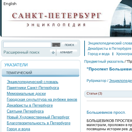
Энциклопедический слов
Декабристы в Петербурге
Расширенный поиск
АЛФАВИТ
Город и вода
Хроногр
Предметный указатель
/
"Пр
УКАЗАТЕЛИ
"Проспект Большевик
ТЕМАТИЧЕСКИЙ
Рубрикатор /
Энциклопедич
Энциклопедический словарь
Памятники Санкт-Петербурга
Мемориальные доски
Статьи (3)
Городская скульптура на рубеже веков
Декабристы в Петербурге
Святыни Петербурга
Большевиков просп.
Новый Художественный Петербург
БОЛЬШЕВИКОВ ПРОСПЕКТ, ме
Благотворительность в Петербурге
магистрали, проложен в п
Город и вода
посвящены истории рев. д