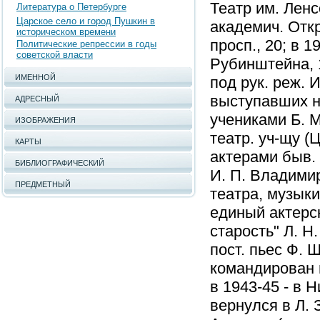
Театр им. Ленс
Литература о Петербурге
Царское село и город Пушкин в
академич. Отк
историческом времени
просп., 20; в 
Политические репрессии в годы
советской власти
Рубинштейна, 
ИМЕННОЙ
под рук. реж. 
выступавших н
АДРЕСНЫЙ
учениками Б. М
ИЗОБРАЖЕНИЯ
театр. уч-щу (
КАРТЫ
актерами быв. 
БИБЛИОГРАФИЧЕСКИЙ
И. П. Владимир
ПРЕДМЕТНЫЙ
театра, музык
единый актерс
старость" Л. Н
пост. пьес Ф. 
командирован н
в 1943-45 - в Н
вернулся в Л. 