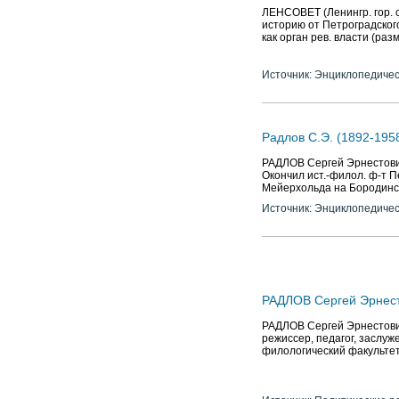
ЛЕНСОВЕТ (Ленингр. гор. с
историю от Петроградского
как орган рев. власти (раз
Источник: Энциклопедичес
Радлов С.Э. (1892-195
РАДЛОВ Сергей Эрнестович 
Окончил ист.-филол. ф-т Пе
Мейерхольда на Бородинс
Источник: Энциклопедичес
РАДЛОВ Сергей Эрнестов
РАДЛОВ Сергей Эрнестович (
режиссер, педагог, заслуж
филологический факультет