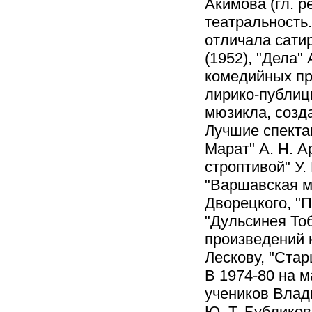
Акимова (гл. р
театральность
отличала сати
(1952), "Дела"
комедийных пр
лирико-публици
мюзикла, созда
Лучшие спектак
Марат" А. Н. А
строптивой" У.
"Варшавская ме
Дворецкого, "П
"Дульсинея Тоб
произведений к
Лескову, "Стар
В 1974-80 на 
учеников Влади
Ю. Т. Бубликов,