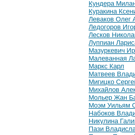
Кундера Мила
Куракина Ксен
Леваков Олег 
Ледогоров Иго
Лесков Никола
Луппиан Ларис
Мазуркевич Ир
Малеванная Л
Маркс Карл
Матвеев Влад
Мигицко Серге
Михайлов Але
Мольер Жан Б
Моэм Уильям 
Набоков Влад
Никулина Гали
Пази Владисла