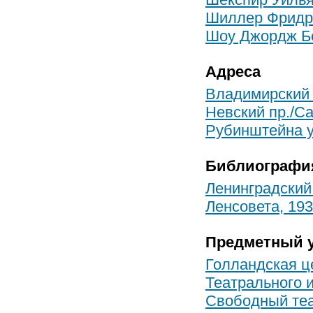
Шиллер Фридр
Шоу Джордж Б
Адреса
Владимирский п
Невский пр./Са
Рубинштейна ул
Библиографи
Ленинградский
Ленсовета, 193
Предметный у
Голландская ц
Театрального и
Свободный те