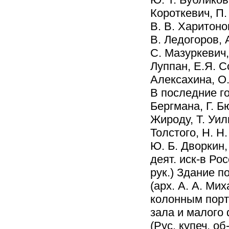
Короткевич, П.
В. В. Харитоно
В. Ледогоров, 
С. Мазуркевич, 
Луппан, Е.Я. С
Алексахина, О.
В последние го
Бергмана, Г. Б
Жироду, Т. Уил
Толстого, Н. Н.
Ю. Б. Дворкин, 
деят. иск-в Рос
рук.) Здание п
(арх. А. А. Ми
колонным порт
зала и малого ф
(Рус. купеч. об