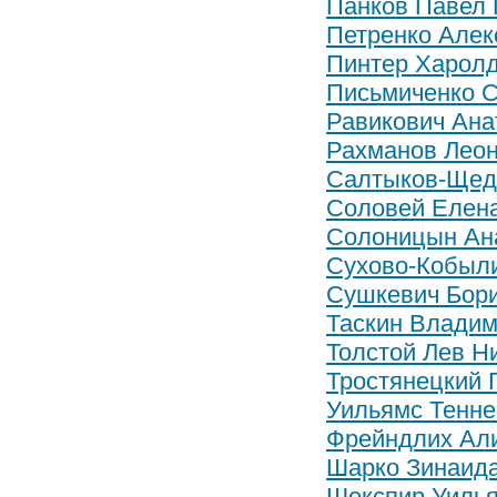
Панков Павел 
Петренко Алек
Пинтер Харол
Письмиченко С
Равикович Ан
Рахманов Лео
Салтыков-Щедр
Соловей Елен
Солоницын Ана
Сухово-Кобыл
Сушкевич Бор
Таскин Владим
Толстой Лев Н
Тростянецкий 
Уильямс Тенне
Фрейндлих Ал
Шарко Зинаид
Шекспир Уиль