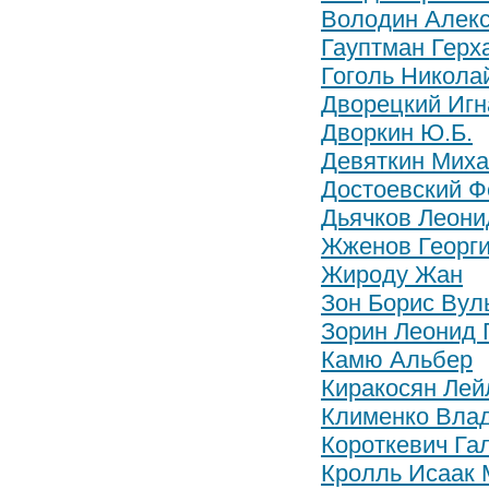
Володин Алек
Гауптман Герх
Гоголь Никола
Дворецкий Игн
Дворкин Ю.Б.
Девяткин Миха
Достоевский 
Дьячков Леони
Жженов Георги
Жироду Жан
Зон Борис Вул
Зорин Леонид 
Камю Альбер
Киракосян Лей
Клименко Вла
Короткевич Га
Кролль Исаак 