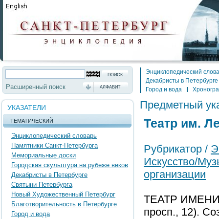
Энциклопедический слов
Декабристы в Петербурге
Расширенный поиск
АЛФАВИТ
Город и вода
Хроногр
Предметный ук
УКАЗАТЕЛИ
Театр им. Л
ТЕМАТИЧЕСКИЙ
Энциклопедический словарь
Памятники Санкт-Петербурга
Рубрикатор /
Э
Мемориальные доски
Искусство/Муз
Городская скульптура на рубеже веков
организации
Декабристы в Петербурге
Святыни Петербурга
Новый Художественный Петербург
ТЕАТР ИМЕНИ
Благотворительность в Петербурге
просп., 12). С
Город и вода