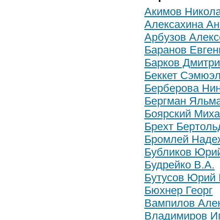
Акимов Никол
Алексахина Ан
Арбузов Алекс
Баранов Евген
Барков Дмитри
Беккет Сэмюэ
Берберова Ни
Бергман Яльм
Боярский Миха
Брехт Бертоль
Бромлей Наде
Бубликов Юрий
Будрейко В.А.
Бутусов Юрий
Бюхнер Георг
Вампилов Але
Владимиров Иг