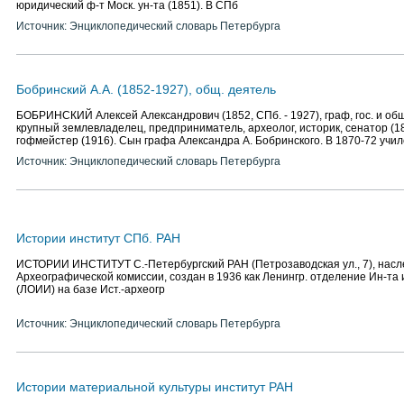
юридический ф-т Моск. ун-та (1851). В СПб
Источник: Энциклопедический словарь Петербурга
Бобринский А.А. (1852-1927), общ. деятель
БОБРИНСКИЙ Алексей Александрович (1852, СПб. - 1927), граф, гос. и общ
крупный землевладелец, предприниматель, археолог, историк, сенатор (18
гофмейстер (1916). Сын графа Александра А. Бобринского. В 1870-72 учи
Источник: Энциклопедический словарь Петербурга
Истории институт СПб. РАН
ИСТОРИИ ИНСТИТУТ С.-Петербургский РАН (Петрозаводская ул., 7), насл
Археографической комиссии, создан в 1936 как Ленингр. отделение Ин-т
(ЛОИИ) на базе Ист.-археогр
Источник: Энциклопедический словарь Петербурга
Истории материальной культуры институт РАН