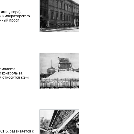
мп. двора),
 и императорского
ейный просп
омплекса
 контроль за
 относится к 2-й
Пб. развивается с