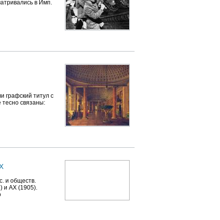
матривались в Имп.
и графский титул с
е тесно связаны:
АХ
с. и обществ.
) и АХ (1905).
р