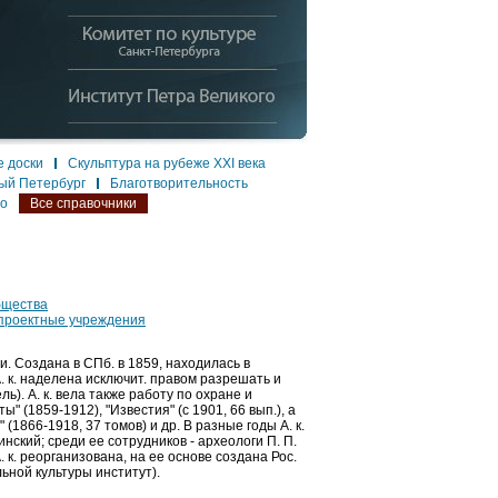
 доски
Скульптура на рубеже XXI века
ый Петербург
Благотворительность
ло
Все справочники
бщества
 проектные учреждения
 Создана в СПб. в 1859, находилась в
. к. наделена исключит. правом разрешать и
ь). А. к. вела также работу по охране и
 (1859-1912), "Известия" (с 1901, 66 вып.), а
1866-1918, 37 томов) и др. В разные годы А. к.
ринский; среди ее сотрудников - археологи П. П.
. к. реорганизована, на ее основе создана Рос.
ьной культуры институт).