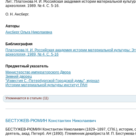
Лит.: Платонова Н. И. Российская академия истории материальной культуры:
археология. 1989. № 4. С. 5-16.
О. Н. Ансберг.
Авторы
Ансберг Ольга Николаевна
Библиография
Платонова Н. И. Российская академия истории материальной культуры: Этап
археология, 1989, № 4. С. 5-16
Предметный указатель
Министерство императорского Двора
Зимний дворец
"Известия С.-Петербургской Городской думы", журнал
Истории материальной культуры институт РАН
Упоминается в статьях (11)
БЕСТУЖЕВ-РЮМИН Константин Николаевич
БЕСТУЖЕВ-РЮМИН Константин Николаевич (1829–1897, СПб.), историк,
деятель, акад. Петерб. АН (1890). Племянник декабриста М. П. Бестужева