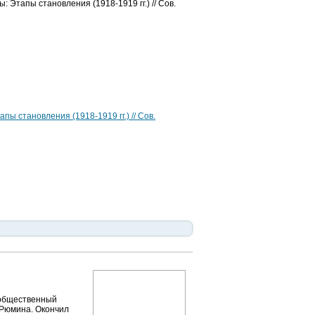
 Этапы становления (1918-1919 гг.) // Сов.
ы становления (1918-1919 гг.) // Сов.
 общественный
-Рюмина. Окончил