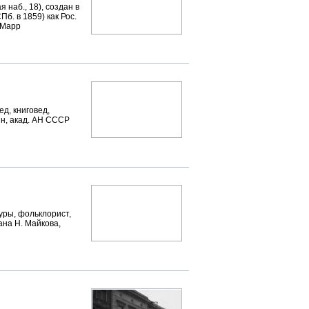
б., 18), создан в
б. в 1859) как Рос.
 Марр
ед, книговед,
ин, акад. АН СССР
уры, фольклорист,
ана Н. Майкова,