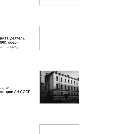
еств. деятель,
96), обер-
лся на юрид
едник
а истории АН СССР