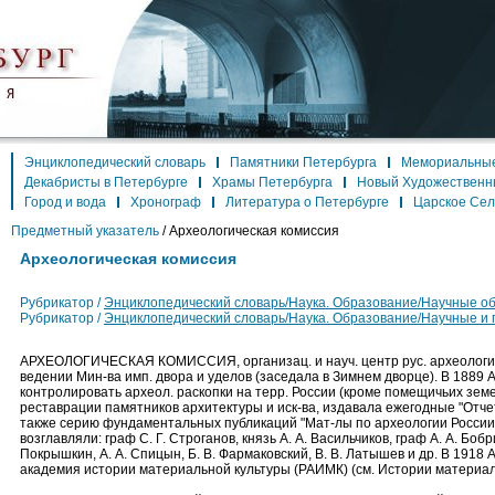
Энциклопедический словарь
Памятники Петербурга
Мемориальные
Декабристы в Петербурге
Храмы Петербурга
Новый Художественн
Город и вода
Хронограф
Литература о Петербурге
Царское Се
Предметный указатель
/
Археологическая комиссия
Археологическая комиссия
Рубрикатор /
Энциклопедический словарь/Наука. Образование/Научные о
Рубрикатор /
Энциклопедический словарь/Наука. Образование/Научные и
АРХЕОЛОГИЧЕСКАЯ КОМИССИЯ, организац. и науч. центр рус. археологии.
ведении Мин-ва имп. двора и уделов (заседала в Зимнем дворце). В 1889 А
контролировать археол. раскопки на терр. России (кроме помещичьих земел
реставрации памятников архитектуры и иск-ва, издавала ежегодные "Отчеты"
также серию фундаментальных публикаций "Мат-лы по археологии России" (
возглавляли: граф С. Г. Строганов, князь А. А. Васильчиков, граф А. А. Боб
Покрышкин, А. А. Спицын, Б. В. Фармаковский, В. В. Латышев и др. В 1918 А
академия истории материальной культуры (РАИМК) (см. Истории материал