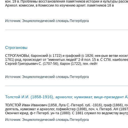
кон. 19 в. Проблемы восстановления памятников истории и культуры расс
Археол. комиссии, в Комиссии по изучению архит. памятников 18 в
Источник: Энциклопедический словарь Петербурга
Строгановы
СТРОГАНОВЫ, баронский (с 1722) и графский (с 1826; нек-рые ветви носил
1761) род, происходит от "именитых людей" 2-й пол. 15 в. С СПб. наиболе
Сергей Григорьевич С. (1707-56), барон (1722), ген.-лейт
Источник: Энциклопедический словарь Петербурга
Толстой И.И. (1858-1916), археолог, нумизмат, вице-президент 
ТОЛСТОЙ Иван Иванович (1858, Луга С.-Петерб. губ. -1916), граф (1866), го
деятель, нумизмат и археолог, гофмейстер (1898), поч. ч. Петерб. АН (1897
Окончил юрид. ф-т Петерб. ун-та (1880). С 1881 служил по ведомству внут
Источник: Энциклопедический словарь Петербурга