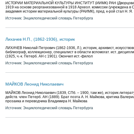
ИСТОРИИ МАТЕРИАЛЬНОЙ КУЛЬТУРЫ ИНСТИТУТ (ИИМК) РАН (Дворцовая на
1919 на основе реорганизованной в 1918 Археол. комиссии (учреждена в СП
академия истории материальной культуры (РАИМК), пред. к-рой стал Н. Я.
Источник: Энциклопедический словарь Петербурга
Лихачев Н.П., (1862-1936), историк
ЛИХАЧЕВ Николай Петрович (1862-1936, Л.), историк, архивист, искусствов
библиограф, коллекционер, специалист в области вспомогат. ист. дисципл
(1925, ч.-к. Петерб. АН с 1901). Окончил ист.-филол
Источник: Энциклопедический словарь Петербурга
МАЙКОВ Леонид Николаевич
МАЙКОВ Леонид Николаевич (1839, СПб. – 1900, там же), историк литерат
действ. член Петерб. АН (1889). Брат поэта А. Н. Майкова, критика Валери
прозаика и переводчика Владимира Н. Майкова
Источник: Энциклопедический словарь Петербурга