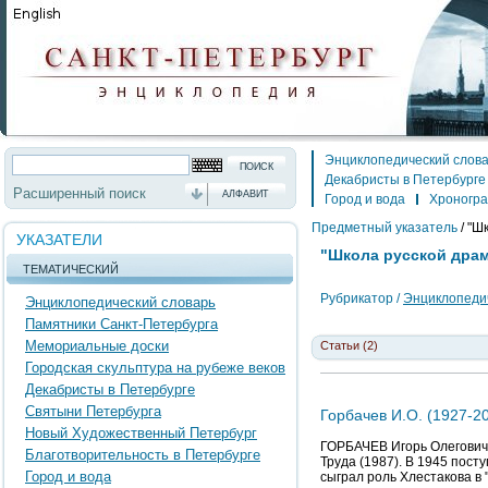
Энциклопедический слов
Декабристы в Петербурге
Расширенный поиск
АЛФАВИТ
Город и вода
Хроногр
Предметный указатель
/
"Шк
УКАЗАТЕЛИ
"Школа русской драм
ТЕМАТИЧЕСКИЙ
Рубрикатор /
Энциклопедич
Энциклопедический словарь
Памятники Санкт-Петербурга
Мемориальные доски
Статьи (2)
Городская скульптура на рубеже веков
Декабристы в Петербурге
Святыни Петербурга
Горбачев И.О. (1927-20
Новый Художественный Петербург
ГОРБАЧЕВ Игорь Олегович (
Благотворительность в Петербурге
Труда (1987). В 1945 посту
Город и вода
сыграл роль Хлестакова в 